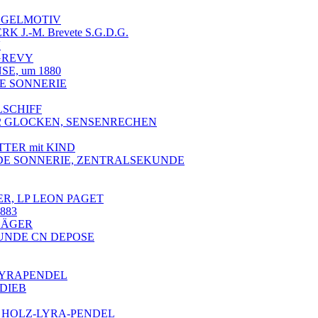
VOGELMOTIV
J.-M. Brevete S.G.D.G.
V
 GREVY
SE, um 1880
ITE SONNERIE
LSCHIFF
uf 2 GLOCKEN, SENSENRECHEN
TTER mit KIND
ANDE SONNERIE, ZENTRALSEKUNDE
R, LP LEON PAGET
883
SÄGER
UNDE CN DEPOSE
S-LYRAPENDEL
LDIEB
F, HOLZ-LYRA-PENDEL