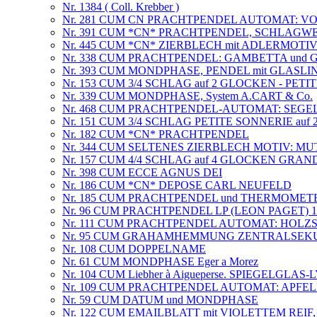
Nr. 1384 ( Coll. Krebber )
Nr. 281 CUM CN PRACHTPENDEL AUTOMAT: 
Nr. 391 CUM *CN* PRACHTPENDEL, SCHLAGWERK 
Nr. 445 CUM *CN* ZIERBLECH mit ADLERMOTI
Nr. 338 CUM PRACHTPENDEL: GAMBETTA und
Nr. 393 CUM MONDPHASE, PENDEL mit GLASLIN
Nr. 153 CUM 3/4 SCHLAG auf 2 GLOCKEN - PET
Nr. 339 CUM MONDPHASE, System A.CART & Co.
Nr. 468 CUM PRACHTPENDEL-AUTOMAT: SEGE
Nr. 151 CUM 3/4 SCHLAG PETITE SONNERIE a
Nr. 182 CUM *CN* PRACHTPENDEL
Nr. 344 CUM SELTENES ZIERBLECH MOTIV: MU
Nr. 157 CUM 4/4 SCHLAG auf 4 GLOCKEN GR
Nr. 398 CUM ECCE AGNUS DEI
Nr. 186 CUM *CN* DEPOSE CARL NEUFELD
Nr. 185 CUM PRACHTPENDEL und THERMOMETE
Nr. 96 CUM PRACHTPENDEL LP (LEON PAGET) 1
Nr. 111 CUM PRACHTPENDEL AUTOMAT: HOLZ
Nr. 95 CUM GRAHAMHEMMUNG ZENTRALSEK
Nr. 108 CUM DOPPELNAME
Nr. 61 CUM MONDPHASE Eger a Morez
Nr. 104 CUM Liebher à Aigueperse. SPIEGELGLA
Nr. 109 CUM PRACHTPENDEL AUTOMAT: APFE
Nr. 59 CUM DATUM und MONDPHASE
Nr. 122 CUM EMAILBLATT mit VIOLETTEM REI