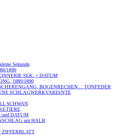
 kleine Sekunde
880/1890
SONNERIE SEK. + DATUM
NG, 1880/1890
 SCHERENGANG, BOGENRECHEN . . TONFEDER
ELTENE SCHLAGWERKVARIANTE
ELL SCHWAN
SKETIERE
 und DATUM
ENSCHLAG um HALB
 ZIFFERBLATT