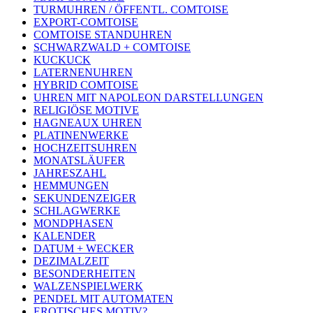
TURMUHREN / ÖFFENTL. COMTOISE
EXPORT-COMTOISE
COMTOISE STANDUHREN
SCHWARZWALD + COMTOISE
KUCKUCK
LATERNENUHREN
HYBRID COMTOISE
UHREN MIT NAPOLEON DARSTELLUNGEN
RELIGIÖSE MOTIVE
HAGNEAUX UHREN
PLATINENWERKE
HOCHZEITSUHREN
MONATSLÄUFER
JAHRESZAHL
HEMMUNGEN
SEKUNDENZEIGER
SCHLAGWERKE
MONDPHASEN
KALENDER
DATUM + WECKER
DEZIMALZEIT
BESONDERHEITEN
WALZENSPIELWERK
PENDEL MIT AUTOMATEN
EROTISCHES MOTIV?