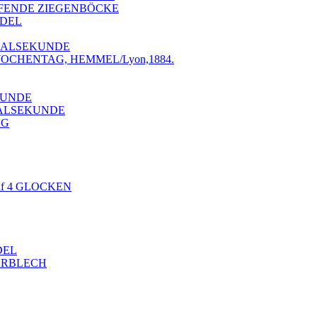
PFENDE ZIEGENBÖCKE
NDEL
NTRALSEKUNDE
 WOCHENTAG, HEMMEL/Lyon,1884.
KUNDE
TRALSEKUNDE
AG
auf 4 GLOCKEN
DEL
ERBLECH