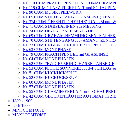
Nr. 110 CUM PRACHTPENDEL AUTOMAT: KÄM
Nr. 118 CUM GLASZIFFERBLATT und SCHAUPE
Nr. 90 CUM MUSIKSPIELWERK
Nr. 65 CUM STIFTENGANG . . . ( AMANT ) ZE
Nr. 374 CUM 'ÖFFENTLICHE UHR', DATUM und
Nr. 71 CUM STABPLATINEN aus MESSING
Nr. 74 CUM DEZENTRALE SEKUNDE
Nr. 69 CUM GRAHAM-HEMMUNG ZENTRALSE
Nr. 70 CUM STIFTENGANG . . . (AMANT) ZEN
Nr. 73 CUM UNGEWÖHNLICHER DOPPELSCHL
Nr. 63 CUM MONDPHASE
Nr. 79 CUM PRACHTPENDEL mit GLASLINSE
Nr. 64 CUM MONDPHASEN
Nr. 62 CUM *EWIGE* MONDPHASEN - ANZEIGE
Nr. 53 CUM PETITE SONNERIE . . . 3/4 SCHLAG 
Nr. 51 CUM KUCKUCKSRUF
Nr. 52 CUM KUCKUCKSRUF
Nr. 60 CUM MONDPHASEN
Nr. 57 CUM MONDPHASEN
Nr. 55 CUM GLASZIFFERBLATT und SCHAUPEN
Nr. 42 CUM GLOCKENLÄUTER AUTOMAT im ZI
1890 - 1900
nach 1900
MINI COMTOISE
MAXI COMTOISE