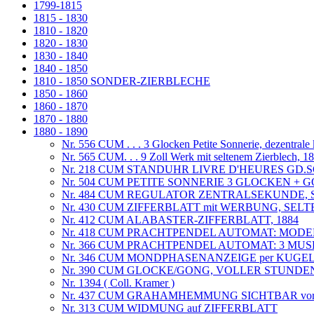
1799-1815
1815 - 1830
1810 - 1820
1820 - 1830
1830 - 1840
1840 - 1850
1810 - 1850 SONDER-ZIERBLECHE
1850 - 1860
1860 - 1870
1870 - 1880
1880 - 1890
Nr. 556 CUM . . . 3 Glocken Petite Sonnerie, dezentrale
Nr. 565 CUM. . . 9 Zoll Werk mit seltenem Zierblech, 1
Nr. 218 CUM STANDUHR LIVRE D'HEURES GD.
Nr. 504 CUM PETITE SONNERIE 3 GLOCKEN + GO
Nr. 484 CUM REGULATOR ZENTRALSEKUNDE,
Nr. 430 CUM ZIFFERBLATT mit WERBUNG, S
Nr. 412 CUM ALABASTER-ZIFFERBLATT, 1884
Nr. 418 CUM PRACHTPENDEL AUTOMAT: MOD
Nr. 366 CUM PRACHTPENDEL AUTOMAT: 3 MU
Nr. 346 CUM MONDPHASENANZEIGE per KUGEL
Nr. 390 CUM GLOCKE/GONG, VOLLER STUND
Nr. 1394 ( Coll. Kramer )
Nr. 437 CUM GRAHAMHEMMUNG SICHTBAR vor
Nr. 313 CUM WIDMUNG auf ZIFFERBLATT