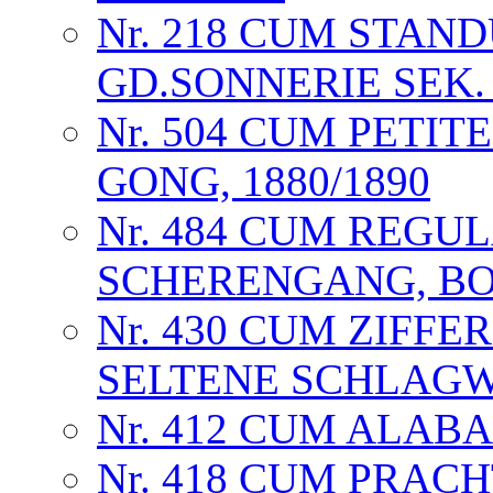
Nr. 218 CUM STAN
GD.SONNERIE SEK.
Nr. 504 CUM PETIT
GONG, 1880/1890
Nr. 484 CUM REG
SCHERENGANG, BO
Nr. 430 CUM ZIFFE
SELTENE SCHLAG
Nr. 412 CUM ALABA
Nr. 418 CUM PRAC