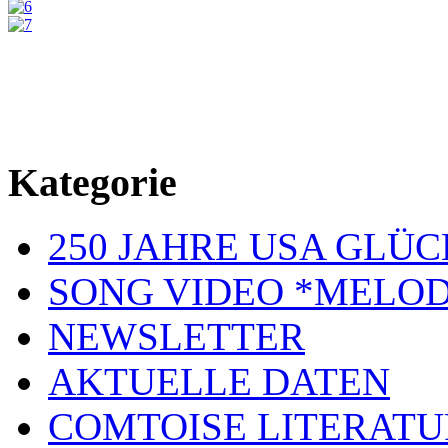
Kategorie
250 JAHRE USA GL
SONG VIDEO *MELOD
NEWSLETTER
AKTUELLE DATEN
COMTOISE LITERATU