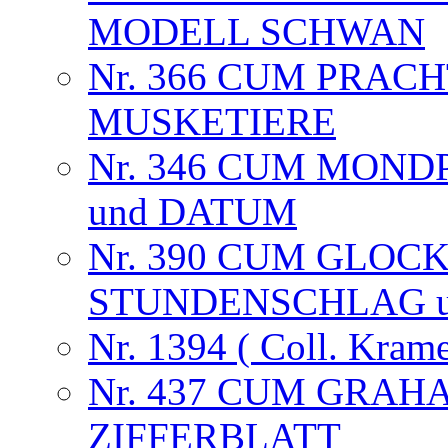
MODELL SCHWAN
Nr. 366 CUM PRAC
MUSKETIERE
Nr. 346 CUM MOND
und DATUM
Nr. 390 CUM GLOC
STUNDENSCHLAG 
Nr. 1394 ( Coll. Krame
Nr. 437 CUM GRA
ZIFFERBLATT