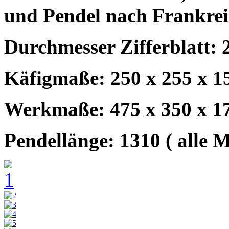
und Pendel nach Frankrei
Durchmesser Zifferblatt: 
Käfigmaße: 250 x 255 x 
Werkmaße: 475 x 350 x 17
Pendellänge: 1310 ( alle 