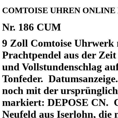
COMTOISE UHREN ONLINE
Nr. 186 CUM
9 Zoll Comtoise Uhrwerk
Prachtpendel aus der Zeit
und Vollstundenschlag auf
Tonfeder.
Datumsanzeige.
noch mit der ursprünglic
markiert: DEPOSE CN.
Neufeld aus Iserlohn, die