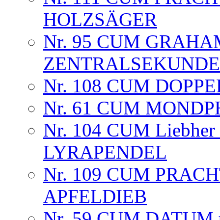
HOLZSÄGER
Nr. 95 CUM GRA
ZENTRALSEKUNDE
Nr. 108 CUM DOPP
Nr. 61 CUM MONDPH
Nr. 104 CUM Liebher
LYRAPENDEL
Nr. 109 CUM PRAC
APFELDIEB
Nr. 59 CUM DATUM