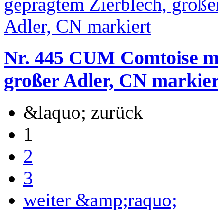
Nr. 445 CUM Comtoise mi
großer Adler, CN markier
&laquo; zurück
1
2
3
weiter &amp;raquo;