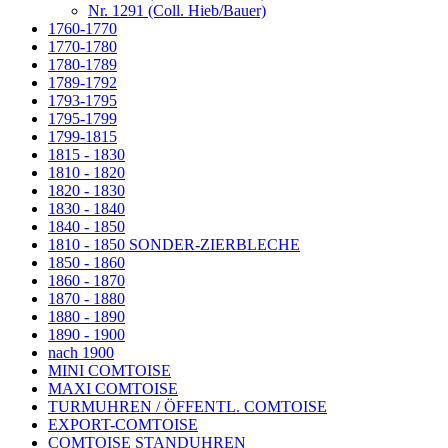
Nr. 1291 (Coll. Hieb/Bauer)
1760-1770
1770-1780
1780-1789
1789-1792
1793-1795
1795-1799
1799-1815
1815 - 1830
1810 - 1820
1820 - 1830
1830 - 1840
1840 - 1850
1810 - 1850 SONDER-ZIERBLECHE
1850 - 1860
1860 - 1870
1870 - 1880
1880 - 1890
1890 - 1900
nach 1900
MINI COMTOISE
MAXI COMTOISE
TURMUHREN / ÖFFENTL. COMTOISE
EXPORT-COMTOISE
COMTOISE STANDUHREN