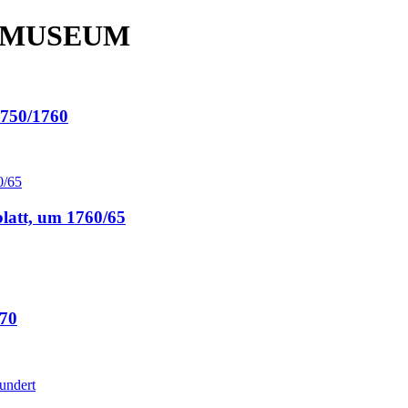
 MUSEUM
50/1760
latt, um 1760/65
/70