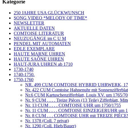
Kategorie
250 JAHRE USA GLÜCKWUNSCH
SONG VIDEO *MELODY OF TIME*
NEWSLETTER
AKTUELLE DATEN
COMTOISE LITERATUR
NEUZUGÄNGE im C U M
PENDEL MIT AUTOMATEN
EDLE EXEMPLARE
HAUTE MARNE UHREN
HAUTE SAÔNE UHREN
HAUT-JURA UHREN ab 1710
1730-1740
1740-1750.
1750-1760
NR. 499 CUM COMTOISE HYBRID UHRWERK, 175
Nr. 422 CUM Comtoise Hahnenuhr mit Sonnenzifferblat
Nr.6 CUM Kartuschenzifferblatt, Louis XV. um 1765/70
Nr. 9 CUM . . . . Treize Pièces (13 Teile) Zifferblatt, Mit
Nr. 13 CUM . . . . COMTOISE UHR um 1750/1755
Nr. 11 CUM . . . . COMTOISE EINZEIGERUHR um 1
Nr. 8 CUM . . . COMTOISE UHR mit TREIZE PIÈ
Nr. 1378 (Coll. 7 privat)
Nr. 1290 (Coll. Hieb/Bauer)