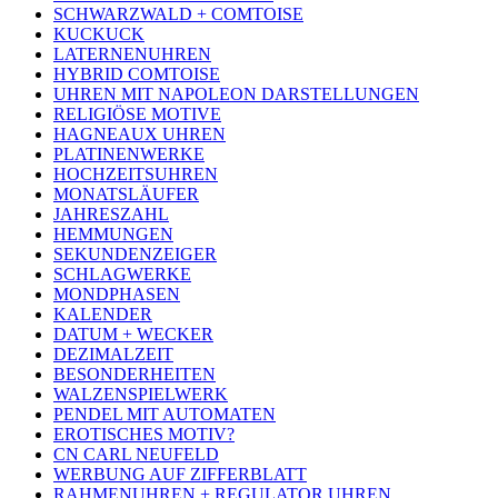
SCHWARZWALD + COMTOISE
KUCKUCK
LATERNENUHREN
HYBRID COMTOISE
UHREN MIT NAPOLEON DARSTELLUNGEN
RELIGIÖSE MOTIVE
HAGNEAUX UHREN
PLATINENWERKE
HOCHZEITSUHREN
MONATSLÄUFER
JAHRESZAHL
HEMMUNGEN
SEKUNDENZEIGER
SCHLAGWERKE
MONDPHASEN
KALENDER
DATUM + WECKER
DEZIMALZEIT
BESONDERHEITEN
WALZENSPIELWERK
PENDEL MIT AUTOMATEN
EROTISCHES MOTIV?
CN CARL NEUFELD
WERBUNG AUF ZIFFERBLATT
RAHMENUHREN + REGULATOR UHREN