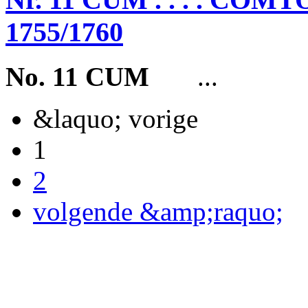
1755/1760
No. 11 CUM
...
&laquo; vorige
1
2
volgende &amp;raquo;