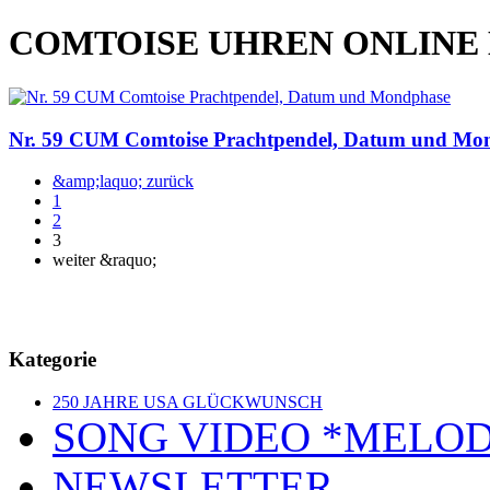
COMTOISE UHREN ONLINE
Nr. 59 CUM Comtoise Prachtpendel, Datum und Mo
&amp;laquo; zurück
1
2
3
weiter &raquo;
Kategorie
250 JAHRE USA GLÜCKWUNSCH
SONG VIDEO *MELOD
NEWSLETTER