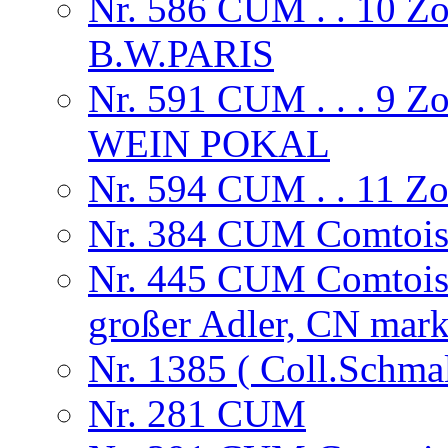
Nr. 586 CUM . . 10 
B.W.PARIS
Nr. 591 CUM . . . 9
WEIN POKAL
Nr. 594 CUM . . 11 
Nr. 384 CUM Comtoise,
Nr. 445 CUM Comtoise
großer Adler, CN mark
Nr. 1385 ( Coll.Schma
Nr. 281 CUM