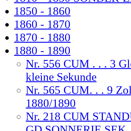
1850 - 1860
1860 - 1870
1870 - 1880
1880 - 1890
Nr. 556 CUM . . . 3 Gl
kleine Sekunde
Nr. 565 CUM. . . 9 Zol
1880/1890
Nr. 218 CUM STAN
GD.SONNERIE SEK.