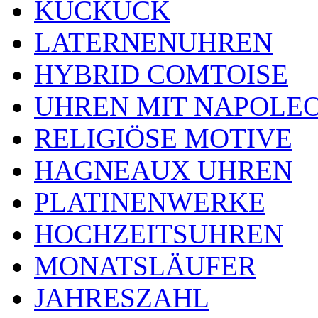
KUCKUCK
LATERNENUHREN
HYBRID COMTOISE
UHREN MIT NAPOLE
RELIGIÖSE MOTIVE
HAGNEAUX UHREN
PLATINENWERKE
HOCHZEITSUHREN
MONATSLÄUFER
JAHRESZAHL