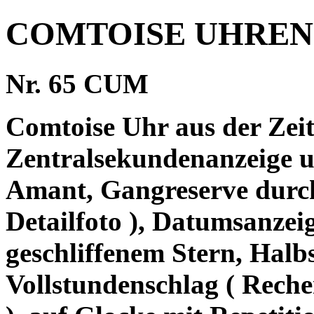
COMTOISE UHREN
Nr. 65 CUM
Comtoise Uhr aus der Zei
Zentralsekundenanzeige 
Amant, Gangreserve durch
Detailfoto ), Datumsanzeig
geschliffenem Stern, Halb
Vollstundenschlag ( Rech