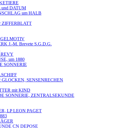
SKETIERE
 und DATUM
ENSCHLAG um HALB
 ZIFFERBLATT
VOGELMOTIV
J.-M. Brevete S.G.D.G.
V
 GREVY
SE, um 1880
ITE SONNERIE
LSCHIFF
uf 2 GLOCKEN, SENSENRECHEN
TTER mit KIND
ANDE SONNERIE, ZENTRALSEKUNDE
R, LP LEON PAGET
883
SÄGER
UNDE CN DEPOSE