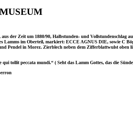
 MUSEUM
aus der Zeit um 1880/90, Halbstunden- und Vollstundenschlag auf
ines Lamms im Oberteil, markiert: ECCE AGNUS DIE, sowie C Bögen
nd Pendel in Morez. Zierblech neben dem Zifferblattwulst oben li
 qui tollit peccata mundi.“ ( Seht das Lamm Gottes, das die Sün
Gerron