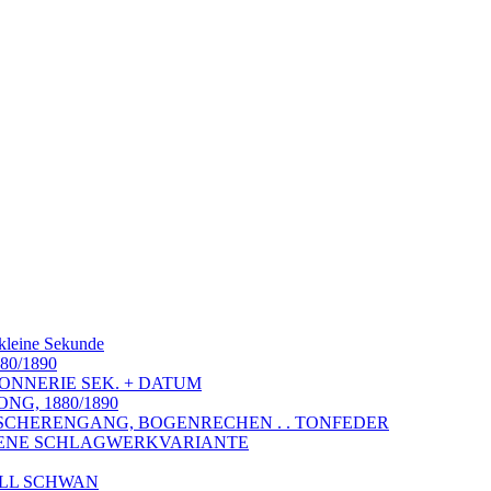
 kleine Sekunde
880/1890
SONNERIE SEK. + DATUM
NG, 1880/1890
 SCHERENGANG, BOGENRECHEN . . TONFEDER
ELTENE SCHLAGWERKVARIANTE
ELL SCHWAN