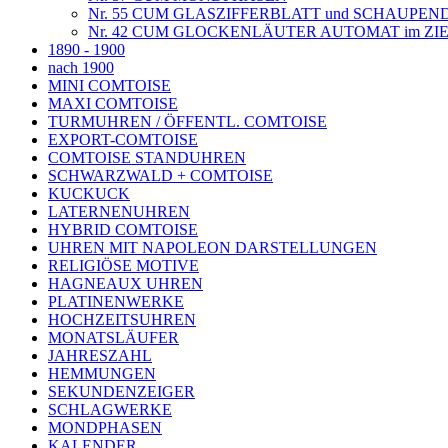
Nr. 55 CUM GLASZIFFERBLATT und SCHAUPEN
Nr. 42 CUM GLOCKENLÄUTER AUTOMAT im ZI
1890 - 1900
nach 1900
MINI COMTOISE
MAXI COMTOISE
TURMUHREN / ÖFFENTL. COMTOISE
EXPORT-COMTOISE
COMTOISE STANDUHREN
SCHWARZWALD + COMTOISE
KUCKUCK
LATERNENUHREN
HYBRID COMTOISE
UHREN MIT NAPOLEON DARSTELLUNGEN
RELIGIÖSE MOTIVE
HAGNEAUX UHREN
PLATINENWERKE
HOCHZEITSUHREN
MONATSLÄUFER
JAHRESZAHL
HEMMUNGEN
SEKUNDENZEIGER
SCHLAGWERKE
MONDPHASEN
KALENDER