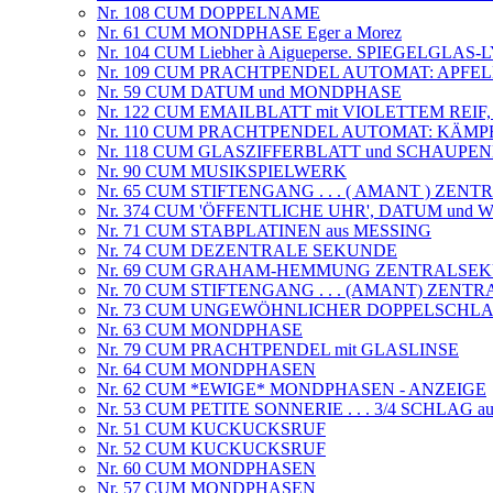
Nr. 108 CUM DOPPELNAME
Nr. 61 CUM MONDPHASE Eger a Morez
Nr. 104 CUM Liebher à Aigueperse. SPIEGELGLA
Nr. 109 CUM PRACHTPENDEL AUTOMAT: APFE
Nr. 59 CUM DATUM und MONDPHASE
Nr. 122 CUM EMAILBLATT mit VIOLETTEM REI
Nr. 110 CUM PRACHTPENDEL AUTOMAT: KÄM
Nr. 118 CUM GLASZIFFERBLATT und SCHAUPE
Nr. 90 CUM MUSIKSPIELWERK
Nr. 65 CUM STIFTENGANG . . . ( AMANT ) ZE
Nr. 374 CUM 'ÖFFENTLICHE UHR', DATUM und
Nr. 71 CUM STABPLATINEN aus MESSING
Nr. 74 CUM DEZENTRALE SEKUNDE
Nr. 69 CUM GRAHAM-HEMMUNG ZENTRALSE
Nr. 70 CUM STIFTENGANG . . . (AMANT) ZEN
Nr. 73 CUM UNGEWÖHNLICHER DOPPELSCHL
Nr. 63 CUM MONDPHASE
Nr. 79 CUM PRACHTPENDEL mit GLASLINSE
Nr. 64 CUM MONDPHASEN
Nr. 62 CUM *EWIGE* MONDPHASEN - ANZEIGE
Nr. 53 CUM PETITE SONNERIE . . . 3/4 SCHLAG 
Nr. 51 CUM KUCKUCKSRUF
Nr. 52 CUM KUCKUCKSRUF
Nr. 60 CUM MONDPHASEN
Nr. 57 CUM MONDPHASEN