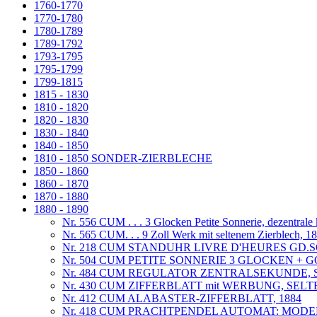
1760-1770
1770-1780
1780-1789
1789-1792
1793-1795
1795-1799
1799-1815
1815 - 1830
1810 - 1820
1820 - 1830
1830 - 1840
1840 - 1850
1810 - 1850 SONDER-ZIERBLECHE
1850 - 1860
1860 - 1870
1870 - 1880
1880 - 1890
Nr. 556 CUM . . . 3 Glocken Petite Sonnerie, dezentrale
Nr. 565 CUM. . . 9 Zoll Werk mit seltenem Zierblech, 1
Nr. 218 CUM STANDUHR LIVRE D'HEURES GD.
Nr. 504 CUM PETITE SONNERIE 3 GLOCKEN + GO
Nr. 484 CUM REGULATOR ZENTRALSEKUNDE,
Nr. 430 CUM ZIFFERBLATT mit WERBUNG, S
Nr. 412 CUM ALABASTER-ZIFFERBLATT, 1884
Nr. 418 CUM PRACHTPENDEL AUTOMAT: MOD