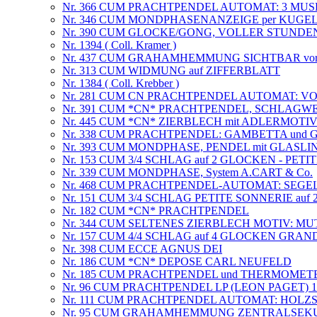
Nr. 366 CUM PRACHTPENDEL AUTOMAT: 3 MU
Nr. 346 CUM MONDPHASENANZEIGE per KUGEL
Nr. 390 CUM GLOCKE/GONG, VOLLER STUND
Nr. 1394 ( Coll. Kramer )
Nr. 437 CUM GRAHAMHEMMUNG SICHTBAR vor
Nr. 313 CUM WIDMUNG auf ZIFFERBLATT
Nr. 1384 ( Coll. Krebber )
Nr. 281 CUM CN PRACHTPENDEL AUTOMAT: 
Nr. 391 CUM *CN* PRACHTPENDEL, SCHLAGWERK 
Nr. 445 CUM *CN* ZIERBLECH mit ADLERMOTI
Nr. 338 CUM PRACHTPENDEL: GAMBETTA und
Nr. 393 CUM MONDPHASE, PENDEL mit GLASLIN
Nr. 153 CUM 3/4 SCHLAG auf 2 GLOCKEN - PET
Nr. 339 CUM MONDPHASE, System A.CART & Co.
Nr. 468 CUM PRACHTPENDEL-AUTOMAT: SEGE
Nr. 151 CUM 3/4 SCHLAG PETITE SONNERIE a
Nr. 182 CUM *CN* PRACHTPENDEL
Nr. 344 CUM SELTENES ZIERBLECH MOTIV: MU
Nr. 157 CUM 4/4 SCHLAG auf 4 GLOCKEN GR
Nr. 398 CUM ECCE AGNUS DEI
Nr. 186 CUM *CN* DEPOSE CARL NEUFELD
Nr. 185 CUM PRACHTPENDEL und THERMOMETE
Nr. 96 CUM PRACHTPENDEL LP (LEON PAGET) 1
Nr. 111 CUM PRACHTPENDEL AUTOMAT: HOLZ
Nr. 95 CUM GRAHAMHEMMUNG ZENTRALSEK