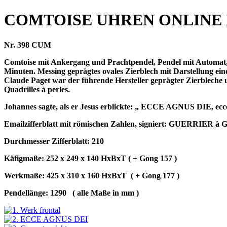
COMTOISE UHREN ONLINE
Nr. 398 CUM
Comtoise mit Ankergang und Prachtpendel, Pendel mit Automat, 
Minuten. Messing geprägtes ovales Zierblech mit Darstellung e
Claude Paget war der führende Hersteller geprägter Zierbleche u
Quadrilles à perles.
Johannes sagte, als er Jesus erblickte: „ ECCE AGNUS DIE, ecce
Emailzifferblatt mit römischen Zahlen, signiert: GUERRIER à 
Durchmesser Zifferblatt: 210
Käfigmaße: 252 x 249 x 140 HxBxT ( + Gong 157 )
Werkmaße: 425 x 310 x 160 HxBxT
( + Gong 177 )
Pendellänge: 1290
( alle Maße in mm )