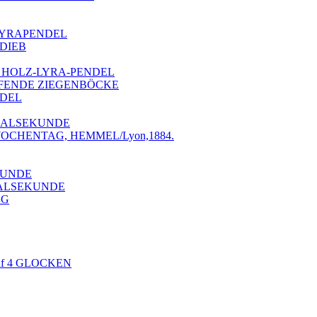
S-LYRAPENDEL
LDIEB
F, HOLZ-LYRA-PENDEL
PFENDE ZIEGENBÖCKE
NDEL
NTRALSEKUNDE
 WOCHENTAG, HEMMEL/Lyon,1884.
KUNDE
TRALSEKUNDE
AG
auf 4 GLOCKEN