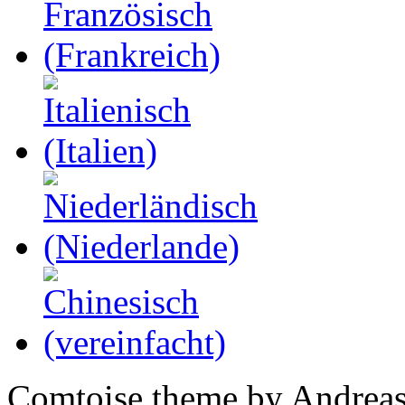
Comtoise theme by Andreas