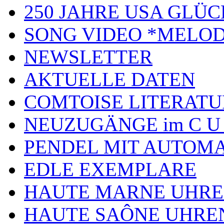
250 JAHRE USA GL
SONG VIDEO *MELOD
NEWSLETTER
AKTUELLE DATEN
COMTOISE LITERATU
NEUZUGÄNGE im C U
PENDEL MIT AUTOM
EDLE EXEMPLARE
HAUTE MARNE UHR
HAUTE SAÔNE UHRE