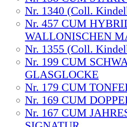
Nr. 1340 (Coll. Kindel
Nr. 457 CUM HYBRI
WALLONISCHEN M
Nr. 1355 (Coll. Kindel
Nr. 199 CUM SCH
GLASGLOCKE
Nr. 179 CUM TONF
Nr. 169 CUM DOP
Nr. 167 CUM JAHR
SIGNATUR