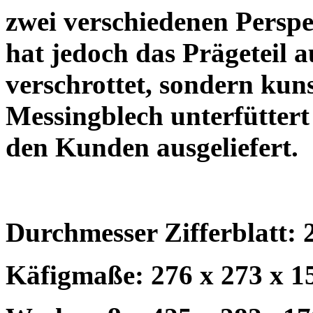
zwei verschiedenen Perspe
hat jedoch das Prägeteil 
verschrottet, sondern kuns
Messingblech unterfüttert
den Kunden ausgeliefert.
Durchmesser Zifferblatt: 
Käfigmaße: 276 x 273 x 