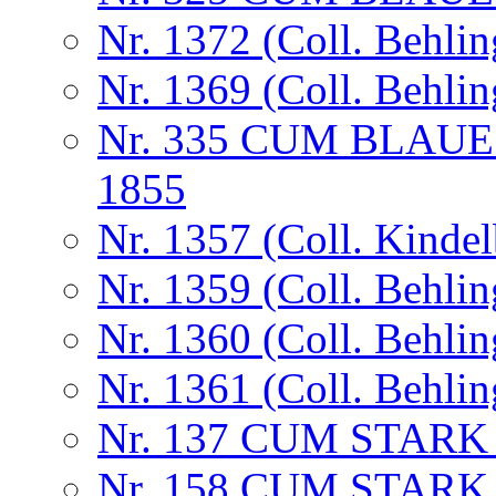
Nr. 1372 (Coll. Behlin
Nr. 1369 (Coll. Behlin
Nr. 335 CUM BLAUE
1855
Nr. 1357 (Coll. Kindel
Nr. 1359 (Coll. Behlin
Nr. 1360 (Coll. Behlin
Nr. 1361 (Coll. Behlin
Nr. 137 CUM STAR
Nr. 158 CUM STAR