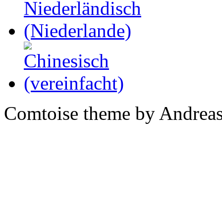
Comtoise theme by Andreas