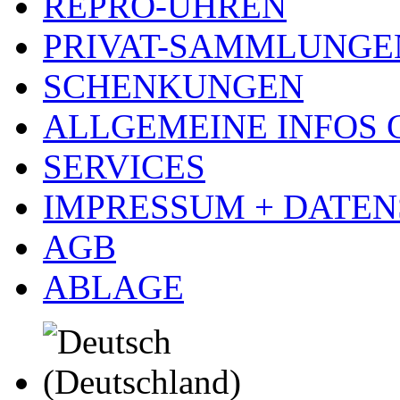
REPRO-UHREN
PRIVAT-SAMMLUNGE
SCHENKUNGEN
ALLGEMEINE INFOS
SERVICES
IMPRESSUM + DATE
AGB
ABLAGE