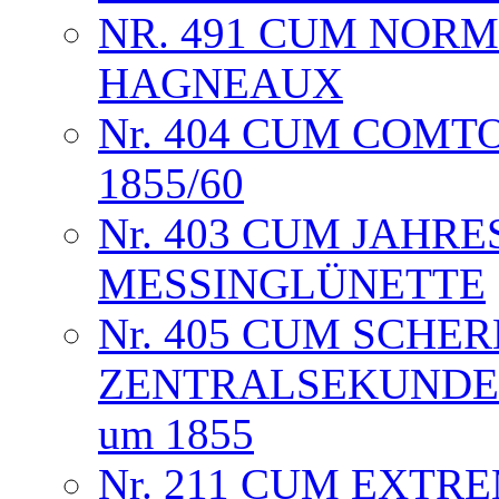
NR. 491 CUM NOR
HAGNEAUX
Nr. 404 CUM COMT
1855/60
Nr. 403 CUM JAHR
MESSINGLÜNETTE
Nr. 405 CUM SCH
ZENTRALSEKUNDE 
um 1855
Nr. 211 CUM EXTR