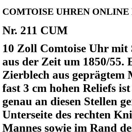
COMTOISE UHREN ONLINE
Nr. 211 CUM
10 Zoll Comtoise Uhr mit
aus der Zeit um 1850/55. Ei
Zierblech aus geprägtem 
fast 3 cm hohen Reliefs is
genau an diesen Stellen ge
Unterseite des rechten Kni
Mannes sowie im Rand des 