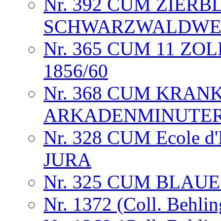
Nr. 392 CUM ZIERB
SCHWARZWALDWERK
Nr. 365 CUM 11 ZO
1856/60
Nr. 368 CUM KRAN
ARKADENMINUTERIE
Nr. 328 CUM Ecole d
JURA
Nr. 325 CUM BLAUE 
Nr. 1372 (Coll. Behlin