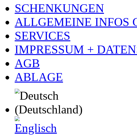
SCHENKUNGEN
ALLGEMEINE INFOS
SERVICES
IMPRESSUM + DATE
AGB
ABLAGE