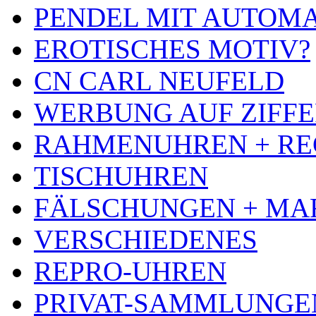
PENDEL MIT AUTOM
EROTISCHES MOTIV?
CN CARL NEUFELD
WERBUNG AUF ZIFF
RAHMENUHREN + RE
TISCHUHREN
FÄLSCHUNGEN + MA
VERSCHIEDENES
REPRO-UHREN
PRIVAT-SAMMLUNGE