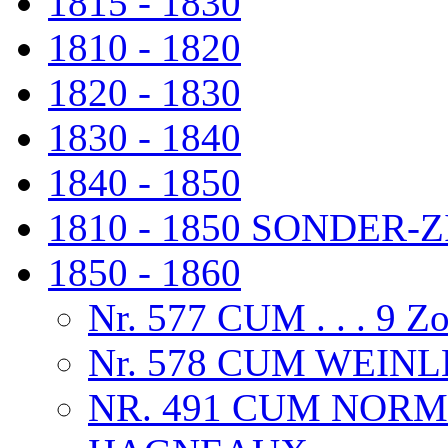
1815 - 1830
1810 - 1820
1820 - 1830
1830 - 1840
1840 - 1850
1810 - 1850 SONDER
1850 - 1860
Nr. 577 CUM . . . 9 
Nr. 578 CUM WEINLE
NR. 491 CUM NOR