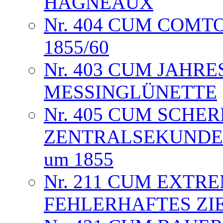
HAGNEAUX
Nr. 404 CUM COMT
1855/60
Nr. 403 CUM JAHR
MESSINGLÜNETTE
Nr. 405 CUM SCH
ZENTRALSEKUNDE 
um 1855
Nr. 211 CUM EXTR
FEHLERHAFTES ZIE