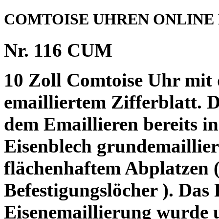
COMTOISE UHREN ONLINE
Nr. 116 CUM
10 Zoll Comtoise Uhr mit
emailliertem Zifferblatt.
dem Emaillieren bereits i
Eisenblech grundemailliert
flächenhaftem Abplatzen ( 
Befestigungslöcher ). Das 
Eisenemaillierung wurde u