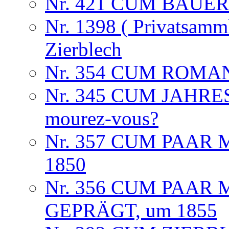
Nr. 421 CUM BAUE
Nr. 1398 ( Privatsamml
Zierblech
Nr. 354 CUM ROMA
Nr. 345 CUM JAHRESZ
mourez-vous?
Nr. 357 CUM PAAR 
1850
Nr. 356 CUM PAAR 
GEPRÄGT, um 1855