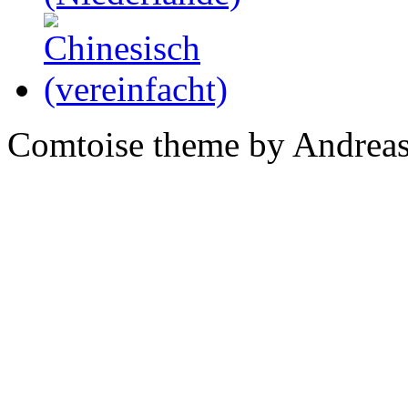
Comtoise theme by Andreas