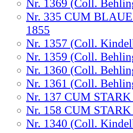
Nr. 1369 (Coll. Behlin
Nr. 335 CUM BLAUE
1855
Nr. 1357 (Coll. Kindel
Nr. 1359 (Coll. Behlin
Nr. 1360 (Coll. Behlin
Nr. 1361 (Coll. Behlin
Nr. 137 CUM STAR
Nr. 158 CUM STAR
Nr. 1340 (Coll. Kindel