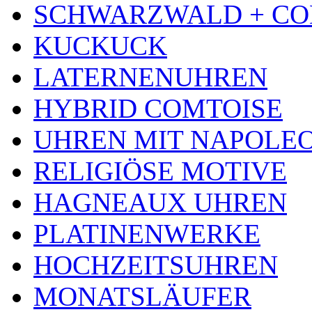
SCHWARZWALD + CO
KUCKUCK
LATERNENUHREN
HYBRID COMTOISE
UHREN MIT NAPOLE
RELIGIÖSE MOTIVE
HAGNEAUX UHREN
PLATINENWERKE
HOCHZEITSUHREN
MONATSLÄUFER