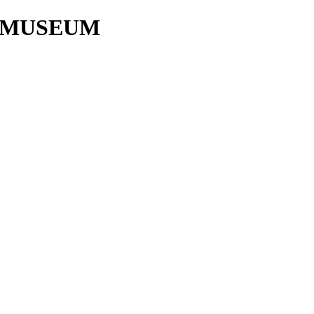
 MUSEUM