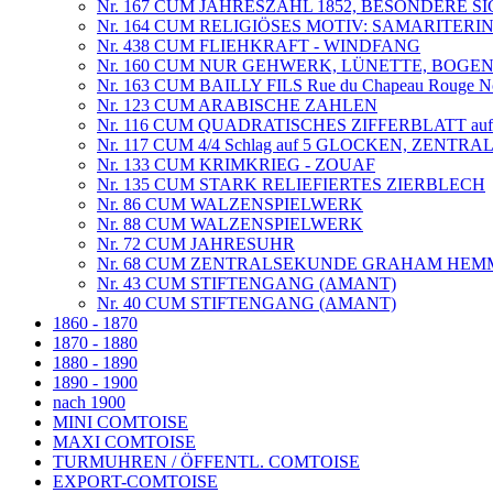
Nr. 167 CUM JAHRESZAHL 1852, BESONDERE S
Nr. 164 CUM RELIGIÖSES MOTIV: SAMARITERI
Nr. 438 CUM FLIEHKRAFT - WINDFANG
Nr. 160 CUM NUR GEHWERK, LÜNETTE, BOG
Nr. 163 CUM BAILLY FILS Rue du Chapeau Rouge No
Nr. 123 CUM ARABISCHE ZAHLEN
Nr. 116 CUM QUADRATISCHES ZIFFERBLATT au
Nr. 117 CUM 4/4 Schlag auf 5 GLOCKEN, ZENT
Nr. 133 CUM KRIMKRIEG - ZOUAF
Nr. 135 CUM STARK RELIEFIERTES ZIERBLECH
Nr. 86 CUM WALZENSPIELWERK
Nr. 88 CUM WALZENSPIELWERK
Nr. 72 CUM JAHRESUHR
Nr. 68 CUM ZENTRALSEKUNDE GRAHAM HE
Nr. 43 CUM STIFTENGANG (AMANT)
Nr. 40 CUM STIFTENGANG (AMANT)
1860 - 1870
1870 - 1880
1880 - 1890
1890 - 1900
nach 1900
MINI COMTOISE
MAXI COMTOISE
TURMUHREN / ÖFFENTL. COMTOISE
EXPORT-COMTOISE