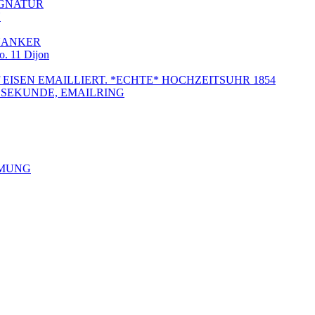
IGNATUR
N
ENANKER
. 11 Dijon
f EISEN EMAILLIERT. *ECHTE* HOCHZEITSUHR 1854
RALSEKUNDE, EMAILRING
MMUNG