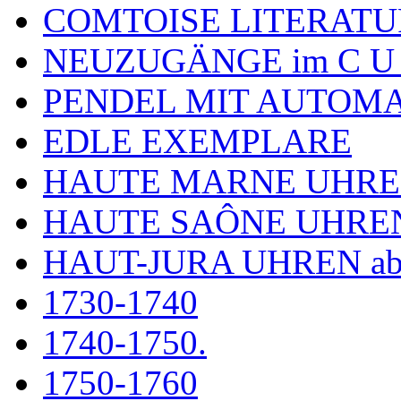
COMTOISE LITERATU
NEUZUGÄNGE im C U
PENDEL MIT AUTOM
EDLE EXEMPLARE
HAUTE MARNE UHR
HAUTE SAÔNE UHRE
HAUT-JURA UHREN ab
1730-1740
1740-1750.
1750-1760