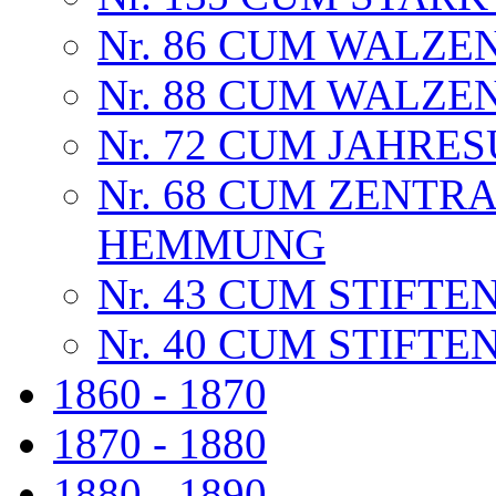
Nr. 86 CUM WALZE
Nr. 88 CUM WALZE
Nr. 72 CUM JAHRE
Nr. 68 CUM ZENT
HEMMUNG
Nr. 43 CUM STIFT
Nr. 40 CUM STIFT
1860 - 1870
1870 - 1880
1880 - 1890