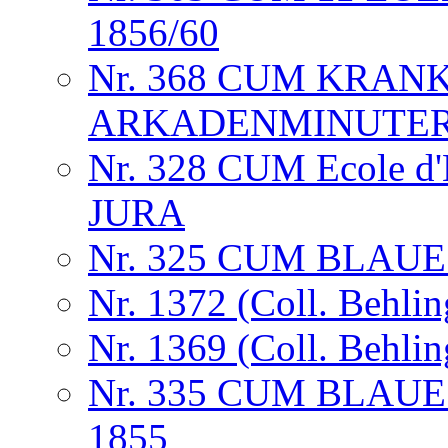
1856/60
Nr. 368 CUM KRAN
ARKADENMINUTERIE
Nr. 328 CUM Ecole d
JURA
Nr. 325 CUM BLAUE 
Nr. 1372 (Coll. Behlin
Nr. 1369 (Coll. Behlin
Nr. 335 CUM BLAUE
1855