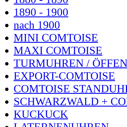
1890 - 1900
nach 1900
MINI COMTOISE
MAXI COMTOISE
TURMUHREN / ÖFFEN
EXPORT-COMTOISE
COMTOISE STANDUH
SCHWARZWALD + CO
KUCKUCK
LATERNENUHREN