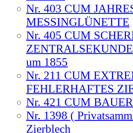
Nr. 403 CUM JAHR
MESSINGLÜNETTE
Nr. 405 CUM SCH
ZENTRALSEKUNDE 
um 1855
Nr. 211 CUM EXTR
FEHLERHAFTES ZIE
Nr. 421 CUM BAUE
Nr. 1398 ( Privatsamml
Zierblech