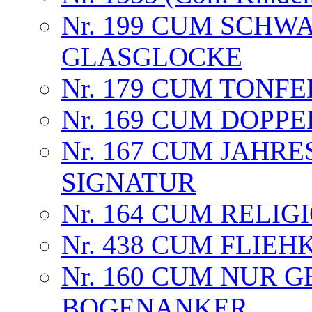
Nr. 199 CUM SCH
GLASGLOCKE
Nr. 179 CUM TONF
Nr. 169 CUM DOP
Nr. 167 CUM JAHR
SIGNATUR
Nr. 164 CUM RELI
Nr. 438 CUM FLIE
Nr. 160 CUM NUR 
BOGENANKER