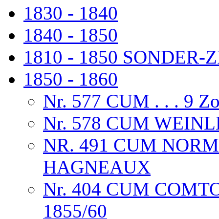
1830 - 1840
1840 - 1850
1810 - 1850 SONDER
1850 - 1860
Nr. 577 CUM . . . 9 
Nr. 578 CUM WEINLE
NR. 491 CUM NOR
HAGNEAUX
Nr. 404 CUM COMT
1855/60