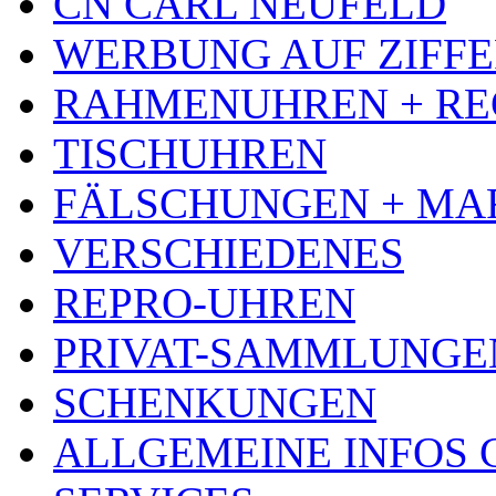
CN CARL NEUFELD
WERBUNG AUF ZIFF
RAHMENUHREN + RE
TISCHUHREN
FÄLSCHUNGEN + MA
VERSCHIEDENES
REPRO-UHREN
PRIVAT-SAMMLUNGE
SCHENKUNGEN
ALLGEMEINE INFOS