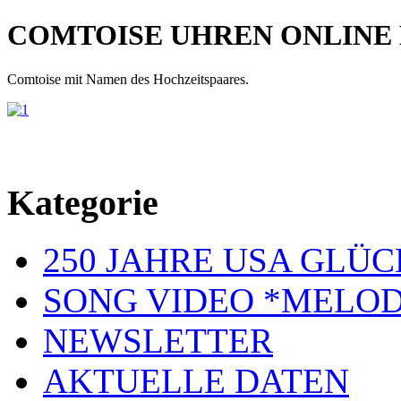
COMTOISE UHREN ONLINE
Comtoise mit Namen des Hochzeitspaares.
Kategorie
250 JAHRE USA GL
SONG VIDEO *MELOD
NEWSLETTER
AKTUELLE DATEN