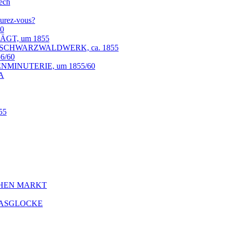
lech
urez-vous?
0
ÄGT, um 1855
f SCHWARZWALDWERK, ca. 1855
6/60
MINUTERIE, um 1855/60
RA
55
SCHEN MARKT
LASGLOCKE