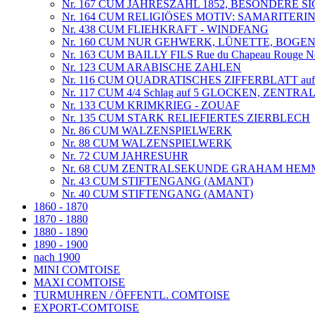
Nr. 167 CUM JAHRESZAHL 1852, BESONDERE S
Nr. 164 CUM RELIGIÖSES MOTIV: SAMARITERI
Nr. 438 CUM FLIEHKRAFT - WINDFANG
Nr. 160 CUM NUR GEHWERK, LÜNETTE, BOG
Nr. 163 CUM BAILLY FILS Rue du Chapeau Rouge No
Nr. 123 CUM ARABISCHE ZAHLEN
Nr. 116 CUM QUADRATISCHES ZIFFERBLATT au
Nr. 117 CUM 4/4 Schlag auf 5 GLOCKEN, ZENT
Nr. 133 CUM KRIMKRIEG - ZOUAF
Nr. 135 CUM STARK RELIEFIERTES ZIERBLECH
Nr. 86 CUM WALZENSPIELWERK
Nr. 88 CUM WALZENSPIELWERK
Nr. 72 CUM JAHRESUHR
Nr. 68 CUM ZENTRALSEKUNDE GRAHAM HE
Nr. 43 CUM STIFTENGANG (AMANT)
Nr. 40 CUM STIFTENGANG (AMANT)
1860 - 1870
1870 - 1880
1880 - 1890
1890 - 1900
nach 1900
MINI COMTOISE
MAXI COMTOISE
TURMUHREN / ÖFFENTL. COMTOISE
EXPORT-COMTOISE