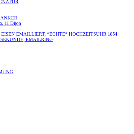
IGNATUR
N
ENANKER
. 11 Dijon
f EISEN EMAILLIERT. *ECHTE* HOCHZEITSUHR 1854
RALSEKUNDE, EMAILRING
MMUNG