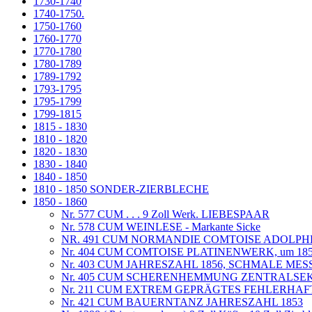
1730-1740
1740-1750.
1750-1760
1760-1770
1770-1780
1780-1789
1789-1792
1793-1795
1795-1799
1799-1815
1815 - 1830
1810 - 1820
1820 - 1830
1830 - 1840
1840 - 1850
1810 - 1850 SONDER-ZIERBLECHE
1850 - 1860
Nr. 577 CUM . . . 9 Zoll Werk. LIEBESPAAR
Nr. 578 CUM WEINLESE - Markante Sicke
NR. 491 CUM NORMANDIE COMTOISE ADOLP
Nr. 404 CUM COMTOISE PLATINENWERK, um 185
Nr. 403 CUM JAHRESZAHL 1856, SCHMALE ME
Nr. 405 CUM SCHERENHEMMUNG ZENTRALSEK
Nr. 211 CUM EXTREM GEPRÄGTES FEHLERHAFTE
Nr. 421 CUM BAUERNTANZ JAHRESZAHL 1853