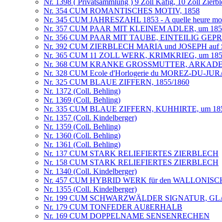
Nr. 1398 ( Privatsammlung ) 9 Zoll Käfig, 10 Zoll Zierb
Nr. 354 CUM ROMANTISCHES MOTIV, 1858
Nr. 345 CUM JAHRESZAHL 1853 - A quelle heure mo
Nr. 357 CUM PAAR MIT KLEINEM ADLER, um 185
Nr. 356 CUM PAAR MIT TAUBE, EINTEILIG GEPR
Nr. 392 CUM ZIERBLECH MARIA und JOSEPH au
Nr. 365 CUM 11 ZOLL WERK, KRIMKRIEG, um 185
Nr. 368 CUM KRANKE GROSSMUTTER, ARKADEN
Nr. 328 CUM Ecole d'Horlogerie du MOREZ-DU-JU
Nr. 325 CUM BLAUE ZIFFERN, 1855/1860
Nr. 1372 (Coll. Behling)
Nr. 1369 (Coll. Behling)
Nr. 335 CUM BLAUE ZIFFERN, KUHHIRTE, um 18
Nr. 1357 (Coll. Kindelberger)
Nr. 1359 (Coll. Behling)
Nr. 1360 (Coll. Behling)
Nr. 1361 (Coll. Behling)
Nr. 137 CUM STARK RELIEFIERTES ZIERBLECH
Nr. 158 CUM STARK RELIEFIERTES ZIERBLECH
Nr. 1340 (Coll. Kindelberger)
Nr. 457 CUM HYBRID WERK für den WALLONI
Nr. 1355 (Coll. Kindelberger)
Nr. 199 CUM SCHWARZWÄLDER SIGNATUR, G
Nr. 179 CUM TONFEDER AUßERHALB
Nr. 169 CUM DOPPELNAME SENSENRECHEN