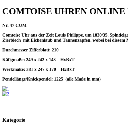
COMTOISE UHREN ONLINE
Nr. 47 CUM
Comtoise Uhr aus der Zeit Louis Philippe, um 1830/35, Spindel
Zierblech
mit Eichenlaub und Tannenzapfen, wobei bei diesem Mo
Durchmesser Zifferblatt: 210
Käfigmaße: 249 x 242 x 143
HxBxT
Werkmaße: 381 x 247 x 170
HxBxT
Pendellänge/Knickpendel: 1225
(alle Maße in mm)
Kategorie