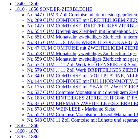
1840 - 1850
1810 - 1850 SONDER-ZIERBLECHE
Nr. 547 CUM 9 Zoll Comtoise mit dem ersten geprägten
Nr. 289 CUM COMTOISE mit DREITEILIGEM ZIER
Nr. 142 CUM COMTOISE, DREITEILIGES ZIERBL
Nr. 554 CUM Dreiteiliges Zierblech mit Sonnenkopf, Ly
Nr. 551 CUM Monatsuhr, zweiteiliges Zierblech, untere
Nr. 315 CUM . . . 8 TAGE WERK 11 ZOLL KÄFI
Nr. 47 CUM COMTOISE mit ZWEITEILIGEM ZIER
Nr. 558 CUM Monatsuhr, zweiteiliges Zierblech mit ges
Nr. 559 CUM Monatsuhr, zweiteiliges Zierblech mit ges
Nr. 572 CUM . . 11 Zoll Werk FLÖTENSPIELER Seule fa
Nr. 579 CUM . . 11 Zoll Werk DREITEILIGES ZI
Nr. 349 CUM COMTOISE mit VOLLPLATINE, ALLE T
Nr. 144 CUM COMTOISE mit FÜLLHORNMOTIV, D
Nr. 175 CUM COMTOISE mit *BART*, ZWEI ZI
Nr. 537 CUM Comtoise Monatsuhr mit dreiteiligem Zier
Nr. 188 CUM EINTEILGES ZIERBLECH 1846, D 
Nr. 375 CUM EHEMALS ZWEITEILIGES ZIERBLECH
Nr. 578 CUM WEINLESE - Markante Sicke
Nr. 552 CUM Comtoise Monatsuhr - Joseph/Maria und Jes
Nr. 548 CUM 11 Zoll Comtoise mit Lünette und separat
1850 - 1860
1860 - 1870
1870 - 1880