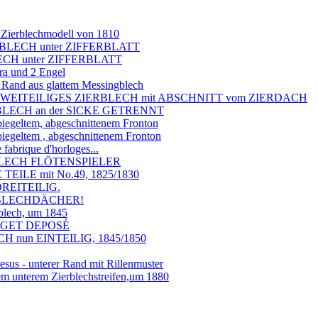
 Zierblechmodell von 1810
BLECH unter ZIFFERBLATT
ECH unter ZIFFERBLATT
ra und 2 Engel
r Rand aus glattem Messingblech
G, ZWEITEILIGES ZIERBLECH mit ABSCHNITT vom ZIERDACH
BLECH an der SICKE GETRENNT
piegeltem, abgeschnittenem Fronton
piegeltem , abgeschnittenem Fronton
brique d'horloges...
ERBLECH FLÖTENSPIELER
EILE mit No.49, 1825/1830
REITEILIG.
ERBLECHDÄCHER!
blech, um 1845
PAGET DEPOSÉ
 nun EINTEILIG, 1845/1850
us - unterer Rand mit Rillenmuster
em unterem Zierblechstreifen,um 1880