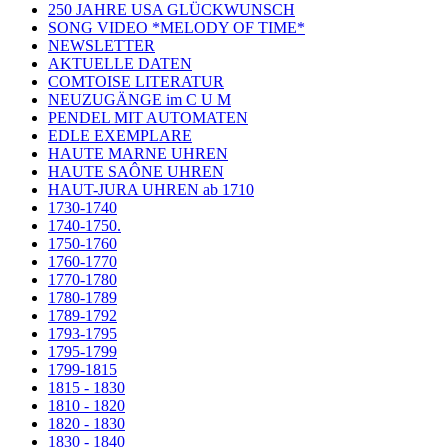
250 JAHRE USA GLÜCKWUNSCH
SONG VIDEO *MELODY OF TIME*
NEWSLETTER
AKTUELLE DATEN
COMTOISE LITERATUR
NEUZUGÄNGE im C U M
PENDEL MIT AUTOMATEN
EDLE EXEMPLARE
HAUTE MARNE UHREN
HAUTE SAÔNE UHREN
HAUT-JURA UHREN ab 1710
1730-1740
1740-1750.
1750-1760
1760-1770
1770-1780
1780-1789
1789-1792
1793-1795
1795-1799
1799-1815
1815 - 1830
1810 - 1820
1820 - 1830
1830 - 1840