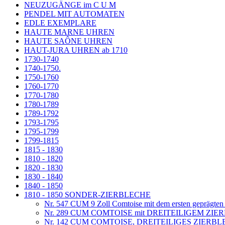
NEUZUGÄNGE im C U M
PENDEL MIT AUTOMATEN
EDLE EXEMPLARE
HAUTE MARNE UHREN
HAUTE SAÔNE UHREN
HAUT-JURA UHREN ab 1710
1730-1740
1740-1750.
1750-1760
1760-1770
1770-1780
1780-1789
1789-1792
1793-1795
1795-1799
1799-1815
1815 - 1830
1810 - 1820
1820 - 1830
1830 - 1840
1840 - 1850
1810 - 1850 SONDER-ZIERBLECHE
Nr. 547 CUM 9 Zoll Comtoise mit dem ersten geprägten
Nr. 289 CUM COMTOISE mit DREITEILIGEM ZIER
Nr. 142 CUM COMTOISE, DREITEILIGES ZIERBL