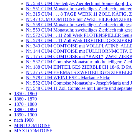
Nr. 554 CUM Dreiteiliges Zierblech mit Sonnenkopf, Ly
Nr. 551 CUM Monatsuhr, zweiteiliges Zierblech, untere
Nr. 315 CUM . . . 8 TAGE WERK 11 ZOLL KÄFI
Nr. 47 CUM COMTOISE mit ZWEITEILIGEM ZIER
Nr. 558 CUM Monatsuhr, zweiteiliges Zierblech mit ges
Nr. 559 CUM Monatsuhr, zweiteiliges Zierblech mit ges
Nr. 572 CUM . . 11 Zoll Werk FLÖTENSPIELER Seule fa
Nr. 579 CUM . . 11 Zoll Werk DREITEILIGES ZI
Nr. 349 CUM COMTOISE mit VOLLPLATINE, ALLE T
Nr. 144 CUM COMTOISE mit FÜLLHORNMOTIV, D
Nr. 175 CUM COMTOISE mit *BART*, ZWEI ZI
Nr. 537 CUM Comtoise Monatsuhr mit dreiteiligem Zier
Nr. 188 CUM EINTEILGES ZIERBLECH 1846, D 
Nr. 375 CUM EHEMALS ZWEITEILIGES ZIERBLECH
Nr. 578 CUM WEINLESE - Markante Sicke
Nr. 552 CUM Comtoise Monatsuhr - Joseph/Maria und Jes
Nr. 548 CUM 11 Zoll Comtoise mit Lünette und separat
1850 - 1860
1860 - 1870
1870 - 1880
1880 - 1890
1890 - 1900
nach 1900
MINI COMTOISE
MAXI COMTOISE