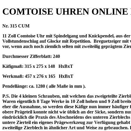
COMTOISE UHREN ONLINE
Nr. 315 CUM
11 Zoll Comtoise Uhr mit Spindelgang und Knickpendel, aus der 
Vollstundenschlag auf Glocke mit Repetition. Breguetzeiger mit
vor, wenn auch noch ziemlich selten mit zweiteilig geprägtem Zie
Durchmesser Zifferblatt: 240
Käfigmaß: 315 x 275 x 148 HxBxT
Werkmaß: 457 x 276 x 165 HxBxT
Pendellänge: ca. 1280 ( alle Maße in mm ).
P.S. Die 4 kleinen Schrauben, mit welchen das zweigeteilte Zierb
Waren eigentlich 8 Tage Werke in 10 Zoll hohen und 9 Zoll breit
eher die Ausnahme, so werden diese Käfige nun immer häufiger f
obere Prägeteil konnte nicht wie üblich an der Sicke, sondern nu
eindrücklich die Praxis des Abschneidens des unteren Zierblechs 
untere Zierteil ein eigenes Prägewerkzeug zur Verfügung gehabt 
zweiteilige Zierblech in ähnlicher Art und Weise zu gebrauchen. E