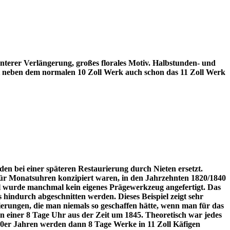
unterer Verlängerung, großes florales Motiv. Halbstunden- und
mt neben dem normalen 10 Zoll Werk auch schon das 11 Zoll Werk
rden bei einer späteren Restaurierung durch Nieten ersetzt.
h für Monatsuhren konzipiert waren, in den Jahrzehnten 1820/1840
il wurde manchmal kein eigenes Prägewerkzeug angefertigt. Das
 hindurch abgeschnitten werden. Dieses Beispiel zeigt sehr
zierungen, die man niemals so geschaffen hätte, wenn man für das
an einer 8 Tage Uhr aus der Zeit um 1845. Theoretisch war jedes
0er Jahren werden dann 8 Tage Werke in 11 Zoll Käfigen