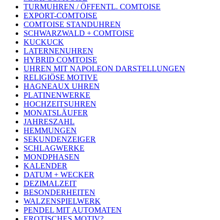
TURMUHREN / ÖFFENTL. COMTOISE
EXPORT-COMTOISE
COMTOISE STANDUHREN
SCHWARZWALD + COMTOISE
KUCKUCK
LATERNENUHREN
HYBRID COMTOISE
UHREN MIT NAPOLEON DARSTELLUNGEN
RELIGIÖSE MOTIVE
HAGNEAUX UHREN
PLATINENWERKE
HOCHZEITSUHREN
MONATSLÄUFER
JAHRESZAHL
HEMMUNGEN
SEKUNDENZEIGER
SCHLAGWERKE
MONDPHASEN
KALENDER
DATUM + WECKER
DEZIMALZEIT
BESONDERHEITEN
WALZENSPIELWERK
PENDEL MIT AUTOMATEN
EROTISCHES MOTIV?