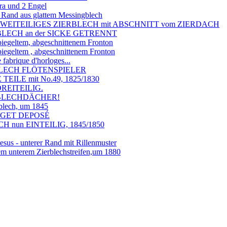
ra und 2 Engel
r Rand aus glattem Messingblech
G, ZWEITEILIGES ZIERBLECH mit ABSCHNITT vom ZIERDACH
BLECH an der SICKE GETRENNT
piegeltem, abgeschnittenem Fronton
piegeltem , abgeschnittenem Fronton
brique d'horloges...
ERBLECH FLÖTENSPIELER
EILE mit No.49, 1825/1830
REITEILIG.
ERBLECHDÄCHER!
blech, um 1845
PAGET DEPOSÉ
 nun EINTEILIG, 1845/1850
us - unterer Rand mit Rillenmuster
em unterem Zierblechstreifen,um 1880