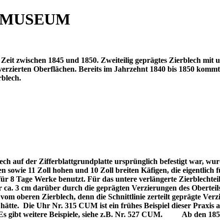
 MUSEUM
Zeit zwischen 1845 und 1850. Zweiteilig geprägtes Zierblech mit 
 verzierten Oberflächen. Bereits im Jahrzehnt 1840 bis 1850 kom
rblech.
lech auf der Zifferblattgrundplatte ursprünglich befestigt war, wu
en sowie 11 Zoll hohen und 10 Zoll breiten Käfigen, die eigentlic
ür 8 Tage Werke benutzt. Für das untere verlängerte Zierblechte
r ca. 3 cm darüber durch die geprägten Verzierungen des Oberteils
vom oberen Zierblech, denn die Schnittlinie zerteilt geprägte Ver
hätte.
Die Uhr Nr. 315 CUM ist ein frühes Beispiel dieser Praxis 
s gibt weitere Beispiele, siehe z.B. Nr. 527 CUM.
Ab den 185