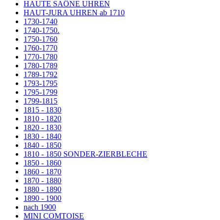
HAUTE SAÔNE UHREN
HAUT-JURA UHREN ab 1710
1730-1740
1740-1750.
1750-1760
1760-1770
1770-1780
1780-1789
1789-1792
1793-1795
1795-1799
1799-1815
1815 - 1830
1810 - 1820
1820 - 1830
1830 - 1840
1840 - 1850
1810 - 1850 SONDER-ZIERBLECHE
1850 - 1860
1860 - 1870
1870 - 1880
1880 - 1890
1890 - 1900
nach 1900
MINI COMTOISE