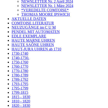
NEWSLETTER Nr. 2 April 2024
NEWSLETTER Nr. 1 März 2024
*VEREDELTE COMTOISE*
THOMAS MOORE IPSWICH
AKTUELLE DATEN
COMTOISE LITERATUR
NEUZUGÄNGE im C U M
PENDEL MIT AUTOMATEN
EDLE EXEMPLARE
HAUTE MARNE UHREN
HAUTE SAÔNE UHREN
HAUT-JURA UHREN ab 1710
1730-1740
1740-1750.
1750-1760
1760-1770
1770-1780
1780-1789
1789-1792
1793-1795
1795-1799
1799-1815
1815 - 1830
1810 - 1820
1820 - 1830