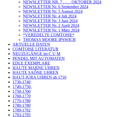
NEWSLETTER NR. 7 . . . . OKTOBER 2024
NEWSLETTER Nr. 6 September 2024
NEWSLETTER Nr. 5 August 2024
NEWSLETTER Nr. 4 Juli 2024
NEWSLETTER Nr. 3 Juni 2024
NEWSLETTER Nr. 2 April 2024
NEWSLETTER Nr. 1 März 2024
*VEREDELTE COMTOISE*
THOMAS MOORE IPSWICH
AKTUELLE DATEN
COMTOISE LITERATUR
NEUZUGÄNGE im C U M
PENDEL MIT AUTOMATEN
EDLE EXEMPLARE
HAUTE MARNE UHREN
HAUTE SAÔNE UHREN
HAUT-JURA UHREN ab 1710
1730-1740
1740-1750.
1750-1760
1760-1770
1770-1780
1780-1789
1789-1792
1793-1795