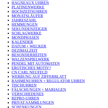
HAGNEAUX UHREN
PLATINENWERKE
HOCHZEITSUHREN
MONATSLÄUFER
JAHRESZAHL
HEMMUNGEN
SEKUNDENZEIGER
SCHLAGWERKE
MONDPHASEN
KALENDER
DATUM + WECKER
DEZIMALZEIT
BESONDERHEITEN
WALZENSPIELWERK
PENDEL MIT AUTOMATEN
EROTISCHES MOTIV?
CN CARL NEUFELD
WERBUNG AUF ZIFFERBLATT
RAHMENUHREN + REGULATOR UHREN
TISCHUHREN
FÄLSCHUNGEN + MARIAGEN
VERSCHIEDENES
REPRO-UHREN
PRIVAT-SAMMLUNGEN
SCHENKUNGEN