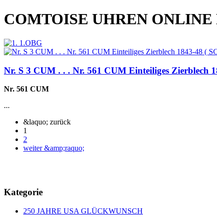
COMTOISE UHREN ONLINE
Nr. S 3 CUM . . . Nr. 561 CUM Einteiliges Zierbl
Nr. 561 CUM
...
&laquo; zurück
1
2
weiter &amp;raquo;
Kategorie
250 JAHRE USA GLÜCKWUNSCH