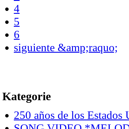
4
5
6
siguiente &amp;raquo;
Kategorie
250 años de los Estados U
SONG VIDEO *MELOD