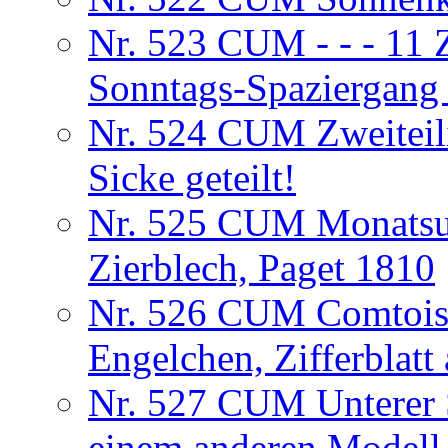
Nr. 523 CUM - - - 11 Z
Sonntags-Spaziergang
Nr. 524 CUM Zweiteili
Sicke geteilt!
Nr. 525 CUM Monatsuh
Zierblech, Paget 1810
Nr. 526 CUM Comtois
Engelchen, Zifferblatt
Nr. 527 CUM Unterer S
einem anderen Modell