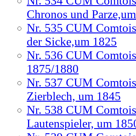
Nr. 534 CUM Comtoise
Chronos und Parze,u
Nr. 535 CUM Comtoise 
der Sicke,um 1825
Nr. 536 CUM Comtoise
1875/1880
Nr. 537 CUM Comtoise
Zierblech, um 1845
Nr. 538 CUM Comtoise 
Lautenspieler, um 185