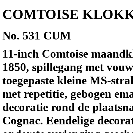
COMTOISE KLOKK
No. 531 CUM
11-inch Comtoise maandklo
1850, spillegang met vouw 
toegepaste kleine MS-stral
met repetitie, gebogen ema
decoratie rond de plaatsn
Cognac. Eendelige decorati