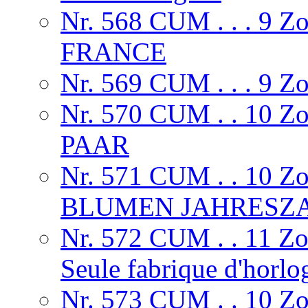
Nr. 568 CUM . . . 9
FRANCE
Nr. 569 CUM . . . 
Nr. 570 CUM . . 10
PAAR
Nr. 571 CUM . . 10
BLUMEN JAHRESZA
Nr. 572 CUM . . 11 
Seule fabrique d'horlog
Nr. 573 CUM . . 10