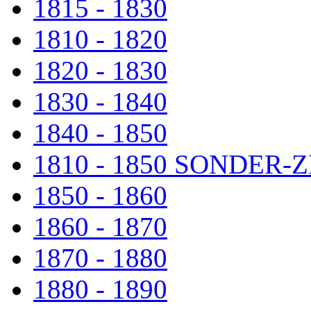
1815 - 1830
1810 - 1820
1820 - 1830
1830 - 1840
1840 - 1850
1810 - 1850 SONDER
1850 - 1860
1860 - 1870
1870 - 1880
1880 - 1890