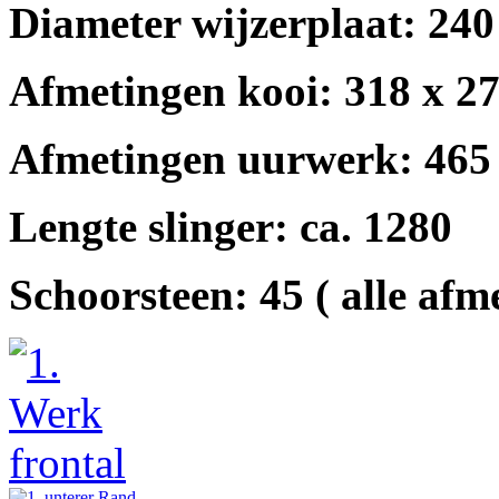
Diameter wijzerplaat: 240
Afmetingen kooi: 318 x 2
Afmetingen uurwerk: 465
Lengte slinger: ca. 1280
Schoorsteen: 45 ( alle af