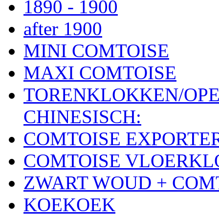
1890 - 1900
after 1900
MINI COMTOISE
MAXI COMTOISE
TORENKLOKKEN/OPE
CHINESISCH:
COMTOISE EXPORTE
COMTOISE VLOERK
ZWART WOUD + COM
KOEKOEK