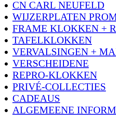
CN CARL NEUFELD
WIJZERPLATEN PRO
FRAME KLOKKEN + 
TAFELKLOKKEN
VERVALSINGEN + MA
VERSCHEIDENE
REPRO-KLOKKEN
PRIVÉ-COLLECTIES
CADEAUS
ALGEMEENE INFORM