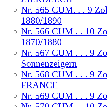
Nr. 565 CUM. . . 9 Zol
1880/1890
Nr. 566 CUM . . 10 Zo
1870/1880
Nr. 567 CUM . . . 9 Z
Sonnenzeigern
Nr. 568 CUM . . . 9
FRANCE
Nr. 569 CUM . . . 
Nr. 570 CUM . . 10