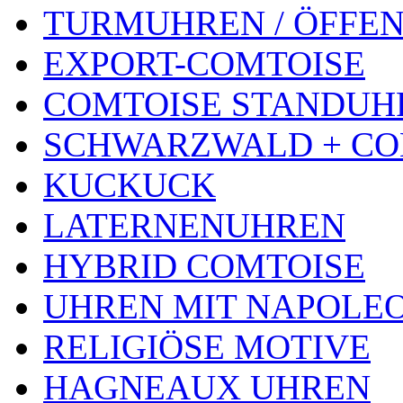
TURMUHREN / ÖFFEN
EXPORT-COMTOISE
COMTOISE STANDUH
SCHWARZWALD + CO
KUCKUCK
LATERNENUHREN
HYBRID COMTOISE
UHREN MIT NAPOLE
RELIGIÖSE MOTIVE
HAGNEAUX UHREN