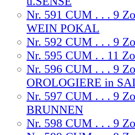
u.SENSE
Nr. 591 CUM . . . 9
WEIN POKAL
Nr. 592 CUM . . . 9
Nr. 595 CUM . . 11 
Nr. 596 CUM . . . 9 Z
OROLOGIERE in S
Nr. 597 CUM . . . 9
BRUNNEN
Nr. 598 CUM . . . 9