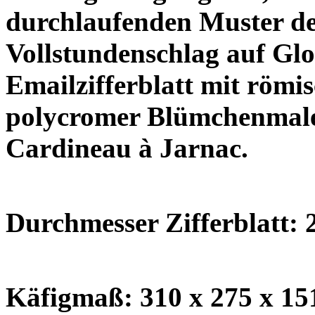
durchlaufenden Muster de
Vollstundenschlag auf Glo
Emailzifferblatt mit röm
polycromer Blümchenmaler
Cardineau à Jarnac.
Durchmesser Zifferblatt:
Käfigmaß: 310 x 275 x 