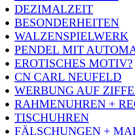
DEZIMALZEIT
BESONDERHEITEN
WALZENSPIELWERK
PENDEL MIT AUTOM
EROTISCHES MOTIV?
CN CARL NEUFELD
WERBUNG AUF ZIFF
RAHMENUHREN + RE
TISCHUHREN
FÄLSCHUNGEN + MA