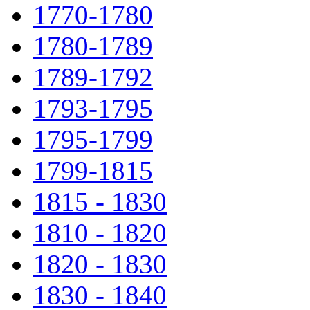
1770-1780
1780-1789
1789-1792
1793-1795
1795-1799
1799-1815
1815 - 1830
1810 - 1820
1820 - 1830
1830 - 1840