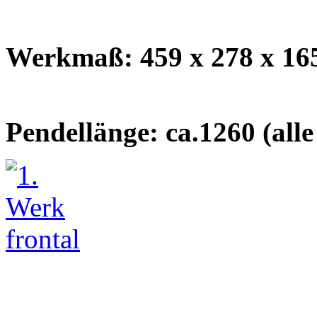
Werkmaß: 459 x 278 x 
Pendellänge: ca.1260 (al