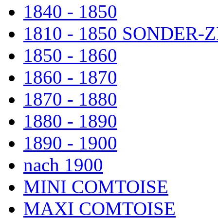
1840 - 1850
1810 - 1850 SONDER
1850 - 1860
1860 - 1870
1870 - 1880
1880 - 1890
1890 - 1900
nach 1900
MINI COMTOISE
MAXI COMTOISE