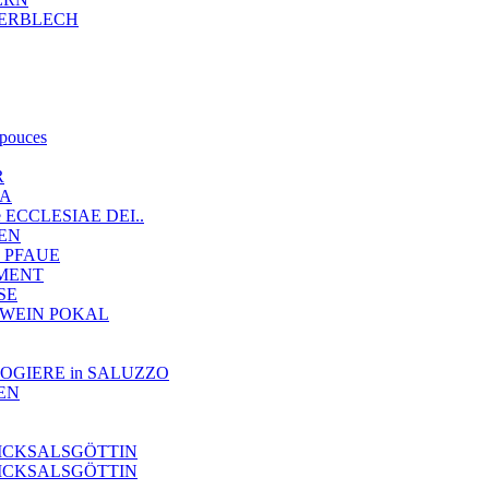
 ZIERBLECH
 pouces
R
IA
nde ECCLESIAE DEI..
LEN
 2 PFAUE
EMENT
NSE
TE WEIN POKAL
OROLOGIERE in SALUZZO
NEN
SCHICKSALSGÖTTIN
SCHICKSALSGÖTTIN