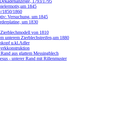
/Dekadenanzeige, 1793/1795
pielermotiv,um 1845
iv/1850/1860
tiv: Versuchung, um 1845
orderplatine, um 1830
 Zierblechmodell von 1810
em unterem Zierblechstreifen,um 1880
kopf u.kl.Adler
erkkonstruktion
r Rand aus glattem Messingblech
us - unterer Rand mit Rillenmuster