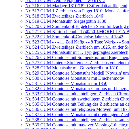
Nr. 515 CUM L'ètoile Napoleon 1805/1815
Nr. 516 CUM Mariage 1810/1820 Zífferblatt aufliegend
Nr. 517 CUM 1.Zierblech von Paget 1810, Monatsläufer
Nr. 518 CUM Zweiteiliges Zierblech 1846
Nr. 519 CUM Monatsuhr, Siegesgöttin 1830
Nr. 520 CUM Sonnenkopf,Engelchen Stern fünfzackig r
Nr. 521 CUM Kartuschenuhr 1740/50 J.MORELLE
Nr. 522 CUM Sonnenkopf-Comtoise Jahreszahl 1842
Nr. 523 CUM - - - 11 Zoll Käfig - - 8 Tage Werk- - - S
Nr. 524 CUM Zweiteiliges Zierblech um 1825, an der Sic
Nr. 525 CUM Monatsuhr mit 1. Typ geprägtes Zierblech
Nr. 526 CUM Comtoise mit Sonnenkopf und Engelchen, Zi
Nr. 527 CUM Unterer Streifen des Zierblechs von eine
Nr. 528 CUM Monatsuhr mit Gusszierteil um 1810
Nr. 529 CUM Comtoise Monatsuhr Modell 'Novizin' um
Nr. 530 CUM Comtoise Monatsuhr mit Drachenmotiv
Nr. 531 CUM Comtoise Monatsuhr um 1850
Nr. 532 CUM Comtoise Monatsuhr Chronos und Parze,
Nr. 533 CUM Comtoise mit einteiligem Zierblech Chron
Nr. 534 CUM Comtoise mit zweiteiligem Zierblech Chr
Nr. 535 CUM Comtoise mit Teilung des Zierblechs an d
Nr. 536 CUM Comtoise mit religiösen Motiven, um 187
Nr. 537 CUM Comtoise Monatsuhr mit dreiteiligem Zier
Nr. 538 CUM Comtoise mit einteiligem Zierblech-Lauten
Nr. 539 CUM Comtoise mit massiver Messing-Lünette,