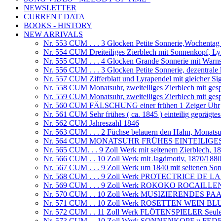
NEWSLETTER
CURRENT DATA
BOOKS - HISTORY
NEW ARRIVALS
Nr. 553 CUM . . . 3 Glocken Petite Sonnerie,Wochenta
Nr. 554 CUM Dreiteiliges Zierblech mit Sonnenkopf, Ly
Nr. 555 CUM . . . 4 Glocken Grande Sonnerie mit War
Nr. 556 CUM . . . 3 Glocken Petite Sonnerie, dezentrale
Nr. 557 CUM Zifferblatt und Lyrapendel mit gleicher Si
Nr. 558 CUM Monatsuhr, zweiteiliges Zierblech mit ges
Nr. 559 CUM Monatsuhr, zweiteiliges Zierblech mit ges
Nr. 560 CUM FÄLSCHUNG einer frühen 1 Zeiger Uhr
Nr. 561 CUM Sehr frühes ( ca. 1845 ) einteilig geprägtes
Nr. 562 CUM Jahreszahl 1846
Nr. 563 CUM . . . 2 Füchse belauern den Hahn, Monats
Nr. 564 CUM MONATSUHR FRÜHES EINTEILIGE
Nr. 565 CUM. . . 9 Zoll Werk mit seltenem Zierblech, 1
Nr. 566 CUM . . 10 Zoll Werk mit Jagdmotiv, 1870/188
Nr. 567 CUM . . . 9 Zoll Werk um 1840 mit seltenen So
Nr. 568 CUM . . . 9 Zoll Werk PROTECTRICE DE 
Nr. 569 CUM . . . 9 Zoll Werk ROKOKO ROCAILLE
Nr. 570 CUM . . 10 Zoll Werk MUSIZIERENDES PA
Nr. 571 CUM . . 10 Zoll Werk ROSETTEN WEIN 
Nr. 572 CUM . . 11 Zoll Werk FLÖTENSPIELER Seule fa
Nr. 573 CUM . . 10 Zoll Werk SONNENKOPF u.FE