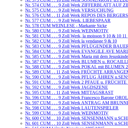
Nr. 574 CUM . . . 9 Zoll Werk ZIFFERBLATT AUF
Nr. 575 CUM . . . 9 Zoll Werk VERSUCHUNG
Nr. 576 CUM . . 11 Zoll Werk REPOS DES BERGERS
Nr. 577 CUM . . . 9 Zoll Werk. LIEBESPAAR
Nr. 578 CUM WEINLESE - Markante Sicke
Nr. 580 CUM . . . 9 Zoll Werk WEINMOTIV
Nr. 581 CUM . . . 9 Zoll Werk, la moisson 9 10 & 10 11
Nr. 582 CUM . . . 9 Zoll Werk la vendange 9 & 10
Nr. 583 CUM . . . 9 Zoll Werk PFLÜGENDER BAUE
Nr. 584 CUM . . . 9 Zoll Werk EVANGILE AVE MAR
Nr. 585 CUM . . . 9 Zoll Werk Maria mit dem Jesuski
Nr. 587 CUM . . . 9 Zoll Werk BLUMEN u. ROCAIL
Nr. 588 CUM . . . 9 Zoll Werk POKAL mit BLUMEN
Nr. 589 CUM . . 11 Zoll Werk FRÜCHTE ARRANG
Nr. 590 CUM . . . 9 Zoll Werk PFLUG ÄHREN u.SE
Nr. 591 CUM . . . 9 Zoll Werk 2 PFAUE u. FRÜCH
Nr. 592 CUM . . . 9 Zoll Werk JAGDSZENE
Nr. 595 CUM . . 11 Zoll Werk MITTAGSRAST
Nr. 596 CUM . . . 9 Zoll Werk Francesco Barone 
Nr. 597 CUM . . . 9 Zoll Werk ANTRAG AM BRUN
Nr. 598 CUM . . . 9 Zoll Werk LAUTENSPIELER
Nr. 599 CUM . . . 9 Zoll Werk WEINMOTIV
Nr. 600 CUM . . 10 Zoll Werk SENSENMANN u.
Nr. 601 CUM . . 10 Zoll Werk SENSENMANN u.