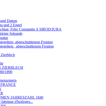
g und Datum
ra und 2 Engel
nschlag, Felix Constantin A SIROD/JURA
 kleine Sekunde
gnatur
piegeltem, abgeschnittenem Fronton
piegeltem , abgeschnittenem Fronton
 Zierblech
uhr
S ZIERBLECH
880/1890
0
nnenzeigern
LA FRANCE
N
AR
BLUMEN JAHRESZAHL 1840
brique d'horloges...
DERN