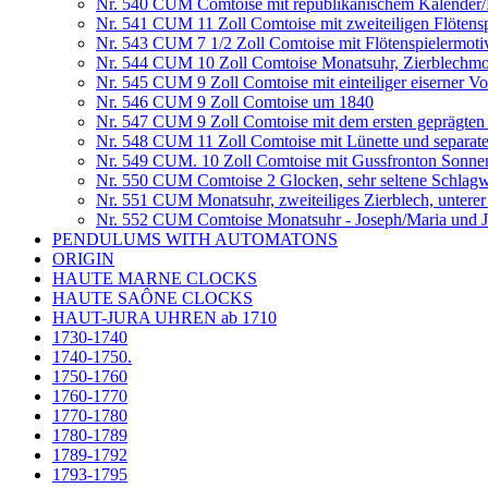
Nr. 540 CUM Comtoise mit republikanischem Kalender
Nr. 541 CUM 11 Zoll Comtoise mit zweiteiligen Flötens
Nr. 543 CUM 7 1/2 Zoll Comtoise mit Flötenspielermot
Nr. 544 CUM 10 Zoll Comtoise Monatsuhr, Zierblechmo
Nr. 545 CUM 9 Zoll Comtoise mit einteiliger eiserner V
Nr. 546 CUM 9 Zoll Comtoise um 1840
Nr. 547 CUM 9 Zoll Comtoise mit dem ersten geprägten
Nr. 548 CUM 11 Zoll Comtoise mit Lünette und separat
Nr. 549 CUM. 10 Zoll Comtoise mit Gussfronton Sonnen
Nr. 550 CUM Comtoise 2 Glocken, sehr seltene Schlagw
Nr. 551 CUM Monatsuhr, zweiteiliges Zierblech, untere
Nr. 552 CUM Comtoise Monatsuhr - Joseph/Maria und Jes
PENDULUMS WITH AUTOMATONS
ORIGIN
HAUTE MARNE CLOCKS
HAUTE SAÔNE CLOCKS
HAUT-JURA UHREN ab 1710
1730-1740
1740-1750.
1750-1760
1760-1770
1770-1780
1780-1789
1789-1792
1793-1795