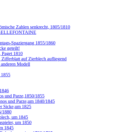
ömische Zahlen senkrecht, 1805/1810
 A BELLEFONTAINE
onntags-Spaziergang 1855/1860
ke geteilt!
, Paget 1810
fferblatt auf Zierblech aufliegend
m anderen Modell
 1855
 1846
os und Parze,1850/1855
onos und Parze,um 1840/1845
er Sicke,um 1825
5/1880
blech, um 1845
spieler, um 1850
um 1845