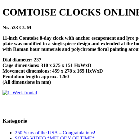
COMTOISE CLOCKS ONLIN
Nr. 533 CUM
11-inch Comtoise 8-day clock with anchor escapement and lyre pe
plate was modified to a single-piece design and extended at the bo
with Roman hour numerals and polychrome floral painting around
Dial diameter: 237
Cage dimensions: 310 x 275 x 151 HxWxD
Movement dimensions: 459 x 278 x 165 HxWxD
Pendulum length: approx. 1260
(All dimensions in mm)
Kategorie
250 Years of the USA – Congratulations!
SONG VIDEO *MELODY OF TIME*