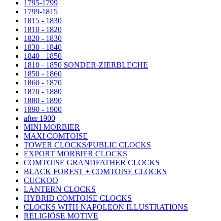
1795-1799
1799-1815
1815 - 1830
1810 - 1820
1820 - 1830
1830 - 1840
1840 - 1850
1810 - 1850 SONDER-ZIERBLECHE
1850 - 1860
1860 - 1870
1870 - 1880
1880 - 1890
1890 - 1900
after 1900
MINI MORBIER
MAXI COMTOISE
TOWER CLOCKS/PUBLIC CLOCKS
EXPORT MORBIER CLOCKS
COMTOISE GRANDFATHER CLOCKS
BLACK FOREST + COMTOISE CLOCKS
CUCKOO
LANTERN CLOCKS
HYBRID COMTOISE CLOCKS
CLOCKS WITH NAPOLEON ILLUSTRATIONS
RELIGIÖSE MOTIVE