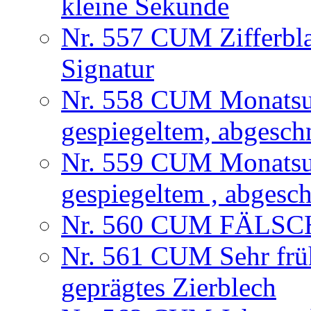
kleine Sekunde
Nr. 557 CUM Zifferbla
Signatur
Nr. 558 CUM Monatsuhr
gespiegeltem, abgesch
Nr. 559 CUM Monatsuhr
gespiegeltem , abgesc
Nr. 560 CUM FÄLSCHU
Nr. 561 CUM Sehr frühe
geprägtes Zierblech