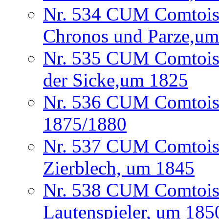
Nr. 534 CUM Comtoise
Chronos und Parze,u
Nr. 535 CUM Comtoise 
der Sicke,um 1825
Nr. 536 CUM Comtoise
1875/1880
Nr. 537 CUM Comtoise
Zierblech, um 1845
Nr. 538 CUM Comtoise 
Lautenspieler, um 185