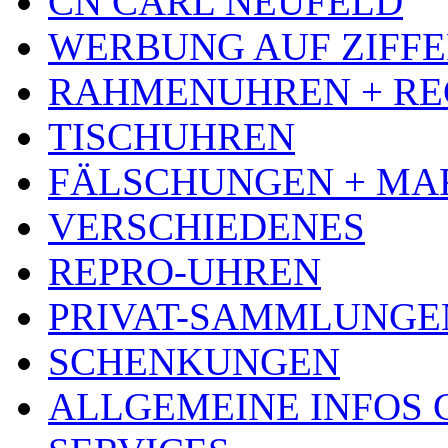
CN CARL NEUFELD
WERBUNG AUF ZIFF
RAHMENUHREN + RE
TISCHUHREN
FÄLSCHUNGEN + MA
VERSCHIEDENES
REPRO-UHREN
PRIVAT-SAMMLUNGE
SCHENKUNGEN
ALLGEMEINE INFOS