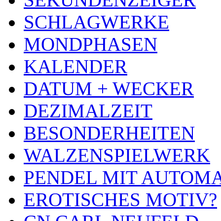
SCHLAGWERKE
MONDPHASEN
KALENDER
DATUM + WECKER
DEZIMALZEIT
BESONDERHEITEN
WALZENSPIELWERK
PENDEL MIT AUTOM
EROTISCHES MOTIV?