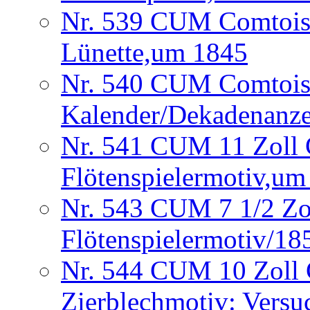
Nr. 539 CUM Comtoise
Lünette,um 1845
Nr. 540 CUM Comtoise
Kalender/Dekadenanze
Nr. 541 CUM 11 Zoll C
Flötenspielermotiv,um
Nr. 543 CUM 7 1/2 Zo
Flötenspielermotiv/18
Nr. 544 CUM 10 Zoll 
Zierblechmotiv: Vers