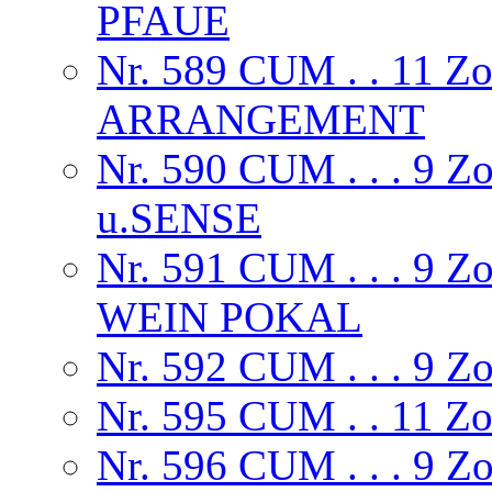
PFAUE
Nr. 589 CUM . . 11 
ARRANGEMENT
Nr. 590 CUM . . . 9
u.SENSE
Nr. 591 CUM . . . 9
WEIN POKAL
Nr. 592 CUM . . . 9
Nr. 595 CUM . . 11 
Nr. 596 CUM . . . 9 Z