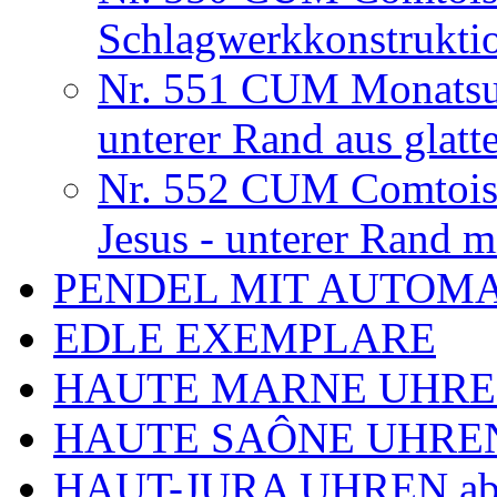
Schlagwerkkonstrukti
Nr. 551 CUM Monatsuhr
unterer Rand aus glat
Nr. 552 CUM Comtoise
Jesus - unterer Rand m
PENDEL MIT AUTOM
EDLE EXEMPLARE
HAUTE MARNE UHR
HAUTE SAÔNE UHRE
HAUT-JURA UHREN ab