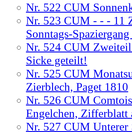
Nr. 522 CUM Sonnenko
Nr. 523 CUM - - - 11 Z
Sonntags-Spaziergang
Nr. 524 CUM Zweiteili
Sicke geteilt!
Nr. 525 CUM Monatsuh
Zierblech, Paget 1810
Nr. 526 CUM Comtois
Engelchen, Zifferblatt
Nr. 527 CUM Unterer S