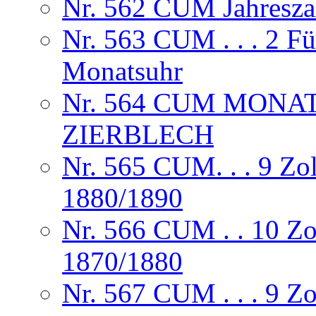
Nr. 562 CUM Jahresza
Nr. 563 CUM . . . 2 F
Monatsuhr
Nr. 564 CUM MONA
ZIERBLECH
Nr. 565 CUM. . . 9 Zol
1880/1890
Nr. 566 CUM . . 10 Zo
1870/1880
Nr. 567 CUM . . . 9 Z