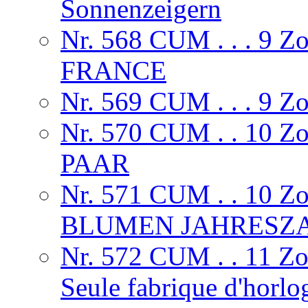
Sonnenzeigern
Nr. 568 CUM . . . 9
FRANCE
Nr. 569 CUM . . . 
Nr. 570 CUM . . 10
PAAR
Nr. 571 CUM . . 10
BLUMEN JAHRESZA
Nr. 572 CUM . . 11 
Seule fabrique d'horlog