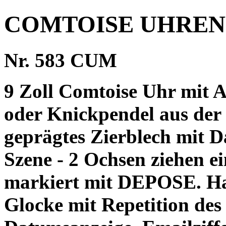
COMTOISE UHREN
Nr. 583 CUM
9 Zoll Comtoise Uhr mit 
oder Knickpendel aus der 
geprägtes Zierblech mit D
Szene - 2 Ochsen ziehen ei
markiert mit DEPOSE. Hal
Glocke mit Repetition des