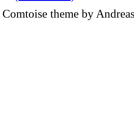
Comtoise theme by Andreas