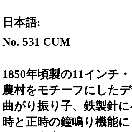
日本語
:
No. 531 CUM
1850
年頃製の
11
インチ
・
農村をモチーフにしたデ
曲がり振り子、鉄製針に
時と正時の鐘鳴り機能に