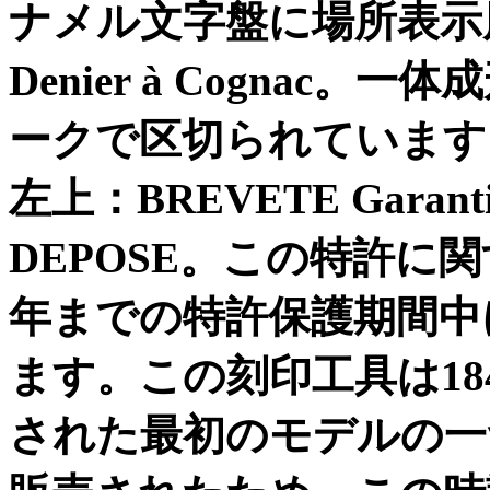
ナメル文字盤に場所表示
Denier à Cognac
。一体成
ークで区切られています
左上：
BREVETE Garanti
DEPOSE
。この特許に関
年までの特許保護期間中
ます。この刻印工具は
18
された最初のモデルの一