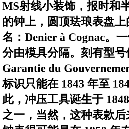
MS
射线小装饰，报时和
的钟上，圆顶珐琅表盘上
名：
Denier à Cognac
。一
分由模具分隔。刻有型号
Garantie du Gouverneme
标识只能在
1843
年至
18
此，冲压工具诞生于
184
之一，当然，这种表款后