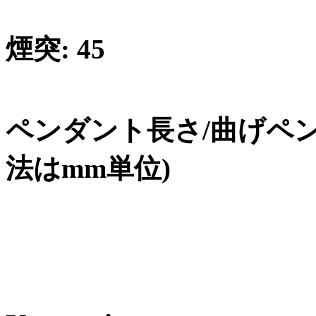
煙突
: 45
ペンダント長さ
/
曲げペ
法は
mm
単位
)