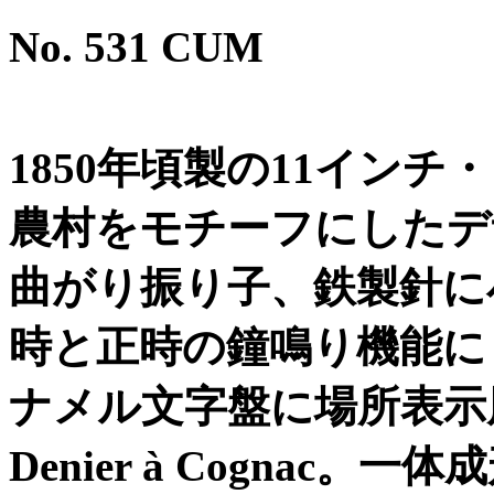
No. 531 CUM
1850
年頃製の
11
インチ
・
農村をモチーフにしたデ
曲がり振り子、鉄製針に
時と正時の鐘鳴り機能に
ナメル文字盤に場所表示
Denier à Cognac
。一体成