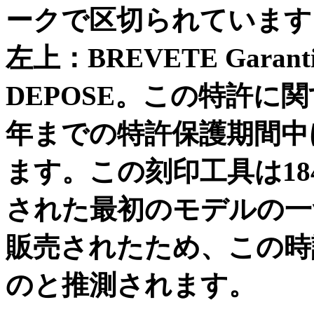
ークで区切られています
左上：
BREVETE Garanti
DEPOSE
。この特許に関
年までの特許保護期間中
ます。この刻印工具は
18
された最初のモデルの一
販売されたため、この時
のと推測されます。