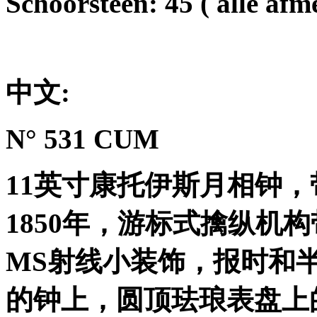
Schoorsteen: 45 ( alle af
中文
:
N° 531 CUM
11
英寸康托伊斯月相钟，
1850
年，游标式擒纵机构
MS
射线小装饰，报时和
的钟上，圆顶珐琅表盘上