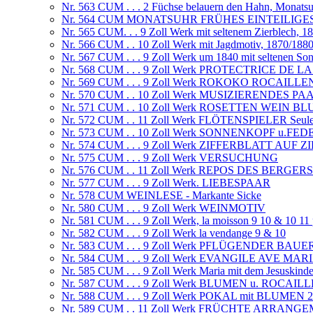
Nr. 563 CUM . . . 2 Füchse belauern den Hahn, Monats
Nr. 564 CUM MONATSUHR FRÜHES EINTEILIGE
Nr. 565 CUM. . . 9 Zoll Werk mit seltenem Zierblech, 1
Nr. 566 CUM . . 10 Zoll Werk mit Jagdmotiv, 1870/188
Nr. 567 CUM . . . 9 Zoll Werk um 1840 mit seltenen So
Nr. 568 CUM . . . 9 Zoll Werk PROTECTRICE DE 
Nr. 569 CUM . . . 9 Zoll Werk ROKOKO ROCAILLE
Nr. 570 CUM . . 10 Zoll Werk MUSIZIERENDES PA
Nr. 571 CUM . . 10 Zoll Werk ROSETTEN WEIN 
Nr. 572 CUM . . 11 Zoll Werk FLÖTENSPIELER Seule fa
Nr. 573 CUM . . 10 Zoll Werk SONNENKOPF u.FE
Nr. 574 CUM . . . 9 Zoll Werk ZIFFERBLATT AUF
Nr. 575 CUM . . . 9 Zoll Werk VERSUCHUNG
Nr. 576 CUM . . 11 Zoll Werk REPOS DES BERGERS
Nr. 577 CUM . . . 9 Zoll Werk. LIEBESPAAR
Nr. 578 CUM WEINLESE - Markante Sicke
Nr. 580 CUM . . . 9 Zoll Werk WEINMOTIV
Nr. 581 CUM . . . 9 Zoll Werk, la moisson 9 10 & 10 11
Nr. 582 CUM . . . 9 Zoll Werk la vendange 9 & 10
Nr. 583 CUM . . . 9 Zoll Werk PFLÜGENDER BAUE
Nr. 584 CUM . . . 9 Zoll Werk EVANGILE AVE MAR
Nr. 585 CUM . . . 9 Zoll Werk Maria mit dem Jesuski
Nr. 587 CUM . . . 9 Zoll Werk BLUMEN u. ROCAIL
Nr. 588 CUM . . . 9 Zoll Werk POKAL mit BLUMEN
Nr. 589 CUM . . 11 Zoll Werk FRÜCHTE ARRANG