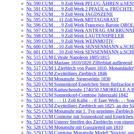
Nr. 590 CUM . . . 9 Zoll Werk PFLUG ÄHREN u.SE
Nr. 591 CUM . . . 9 Zoll Werk 2 PFAUE u. FRÜCH
Nr. 592 CUM . . . 9 Zoll Werk JAGDSZENE
Nr. 595 CUM . . 11 Zoll Werk MITTAGSRAST
Nr. 596 CUM . . . 9 Zoll Werk Francesco Barone 
Nr. 597 CUM . . . 9 Zoll Werk ANTRAG AM BRUN
Nr. 598 CUM . . . 9 Zoll Werk LAUTENSPIELER
Nr. 599 CUM . . . 9 Zoll Werk WEINMOTIV
Nr. 600 CUM . . 10 Zoll Werk SENSENMANN u.
Nr. 601 CUM . . 10 Zoll Werk SENSENMANN u.
Nr. 515 CUM L'ètoile Napoleon 1805/1815
Nr. 516 CUM Mariage 1810/1820 Zífferblatt aufliegend
Nr. 517 CUM 1.Zierblech von Paget 1810, Monatsläufer
Nr. 518 CUM Zweiteiliges Zierblech 1846
Nr. 519 CUM Monatsuhr, Siegesgöttin 1830
Nr. 520 CUM Sonnenkopf,Engelchen Stern fünfzackig r
Nr. 521 CUM Kartuschenuhr 1740/50 J.MORELLE
Nr. 522 CUM Sonnenkopf-Comtoise Jahreszahl 1842
Nr. 523 CUM - - - 11 Zoll Käfig - - 8 Tage Werk- - - S
Nr. 524 CUM Zweiteiliges Zierblech um 1825, an der Sic
Nr. 525 CUM Monatsuhr mit 1. Typ geprägtes Zierblech
Nr. 526 CUM Comtoise mit Sonnenkopf und Engelchen, Zi
Nr. 527 CUM Unterer Streifen des Zierblechs von eine
Nr. 528 CUM Monatsuhr mit Gusszierteil um 1810
Nr. 529 CUM Comtoise Monatsuhr Modell 'Novizin' um