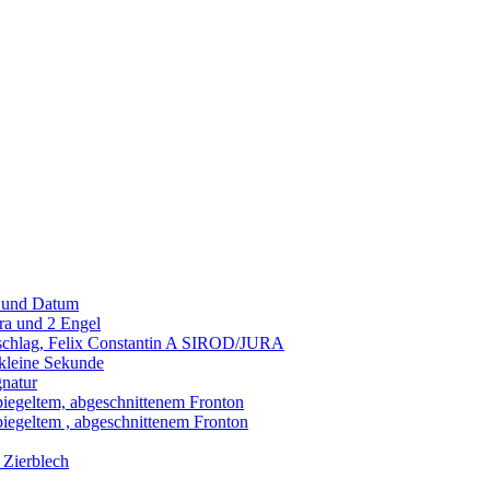
g und Datum
ra und 2 Engel
nschlag, Felix Constantin A SIROD/JURA
 kleine Sekunde
gnatur
piegeltem, abgeschnittenem Fronton
piegeltem , abgeschnittenem Fronton
 Zierblech