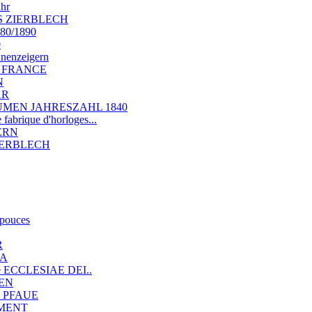
uhr
S ZIERBLECH
880/1890
0
nnenzeigern
LA FRANCE
N
AR
BLUMEN JAHRESZAHL 1840
brique d'horloges...
DERN
 ZIERBLECH
 pouces
R
IA
nde ECCLESIAE DEI..
LEN
 2 PFAUE
EMENT