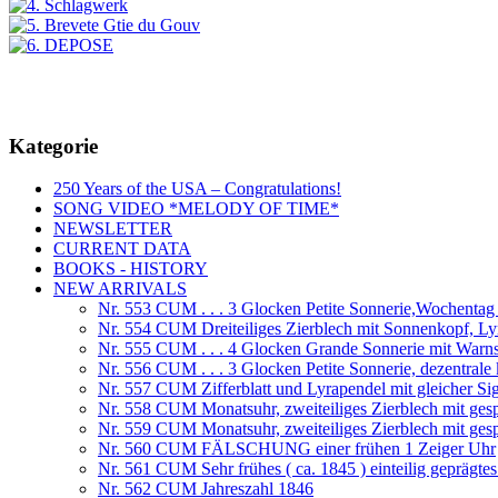
Kategorie
250 Years of the USA – Congratulations!
SONG VIDEO *MELODY OF TIME*
NEWSLETTER
CURRENT DATA
BOOKS - HISTORY
NEW ARRIVALS
Nr. 553 CUM . . . 3 Glocken Petite Sonnerie,Wochenta
Nr. 554 CUM Dreiteiliges Zierblech mit Sonnenkopf, Ly
Nr. 555 CUM . . . 4 Glocken Grande Sonnerie mit War
Nr. 556 CUM . . . 3 Glocken Petite Sonnerie, dezentrale
Nr. 557 CUM Zifferblatt und Lyrapendel mit gleicher Si
Nr. 558 CUM Monatsuhr, zweiteiliges Zierblech mit ges
Nr. 559 CUM Monatsuhr, zweiteiliges Zierblech mit ges
Nr. 560 CUM FÄLSCHUNG einer frühen 1 Zeiger Uhr
Nr. 561 CUM Sehr frühes ( ca. 1845 ) einteilig geprägtes
Nr. 562 CUM Jahreszahl 1846