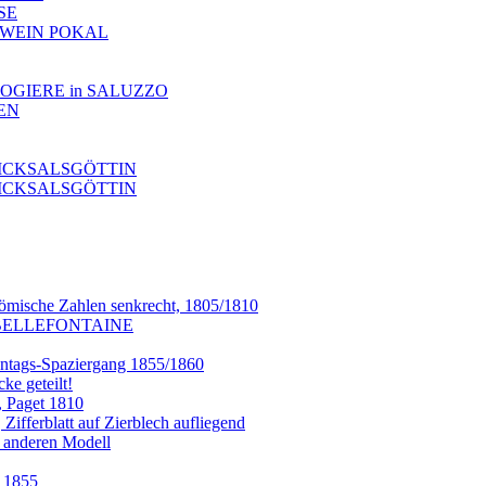
NSE
TE WEIN POKAL
OROLOGIERE in SALUZZO
NEN
SCHICKSALSGÖTTIN
SCHICKSALSGÖTTIN
ömische Zahlen senkrecht, 1805/1810
 A BELLEFONTAINE
onntags-Spaziergang 1855/1860
ke geteilt!
, Paget 1810
fferblatt auf Zierblech aufliegend
m anderen Modell
 1855