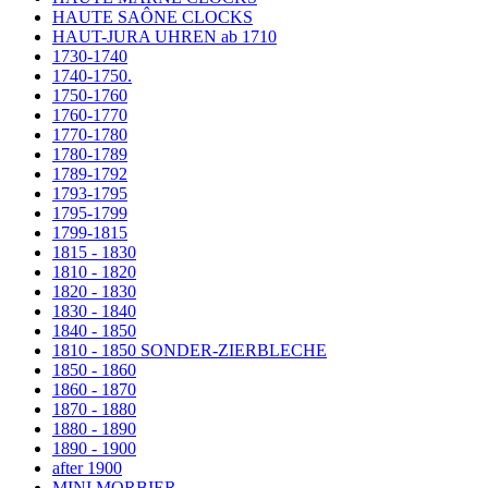
HAUTE SAÔNE CLOCKS
HAUT-JURA UHREN ab 1710
1730-1740
1740-1750.
1750-1760
1760-1770
1770-1780
1780-1789
1789-1792
1793-1795
1795-1799
1799-1815
1815 - 1830
1810 - 1820
1820 - 1830
1830 - 1840
1840 - 1850
1810 - 1850 SONDER-ZIERBLECHE
1850 - 1860
1860 - 1870
1870 - 1880
1880 - 1890
1890 - 1900
after 1900
MINI MORBIER