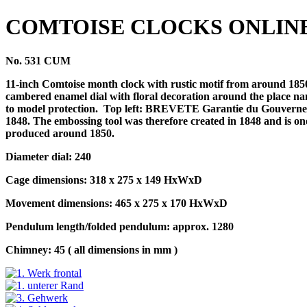
COMTOISE CLOCKS ONLIN
No. 531 CUM
11-inch Comtoise month clock with rustic motif from around 1850,
cambered enamel dial with floral decoration around the place na
to model protection.
Top left: BREVETE Garantie du Gouvernemen
1848. The embossing tool was therefore created in 1848 and is one
produced around 1850.
Diameter dial: 240
Cage dimensions: 318 x 275 x 149 HxWxD
Movement dimensions: 465 x 275 x 170 HxWxD
Pendulum length/folded pendulum: approx. 1280
Chimney: 45 ( all dimensions in mm )