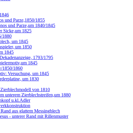
 1846
os und Parze,1850/1855
onos und Parze,um 1840/1845
er Sicke,um 1825
5/1880
blech, um 1845
spieler, um 1850
um 1845
/Dekadenanzeige, 1793/1795
pielermotiv,um 1845
iv/1850/1860
tiv: Versuchung, um 1845
orderplatine, um 1830
 Zierblechmodell von 1810
em unterem Zierblechstreifen,um 1880
kopf u.kl.Adler
erkkonstruktion
r Rand aus glattem Messingblech
us - unterer Rand mit Rillenmuster