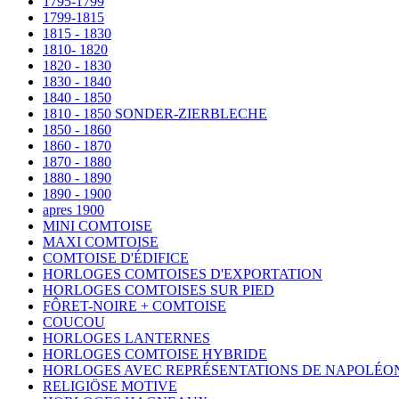
1795-1799
1799-1815
1815 - 1830
1810- 1820
1820 - 1830
1830 - 1840
1840 - 1850
1810 - 1850 SONDER-ZIERBLECHE
1850 - 1860
1860 - 1870
1870 - 1880
1880 - 1890
1890 - 1900
apres 1900
MINI COMTOISE
MAXI COMTOISE
COMTOISE D'ÉDIFICE
HORLOGES COMTOISES D'EXPORTATION
HORLOGES COMTOISES SUR PIED
FÔRET-NOIRE + COMTOISE
COUCOU
HORLOGES LANTERNES
HORLOGES COMTOISE HYBRIDE
HORLOGES AVEC REPRÉSENTATIONS DE NAPOLÉO
RELIGIÖSE MOTIVE