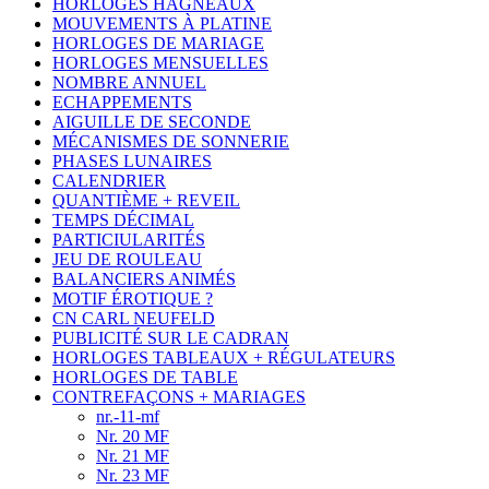
HORLOGES HAGNEAUX
MOUVEMENTS À PLATINE
HORLOGES DE MARIAGE
HORLOGES MENSUELLES
NOMBRE ANNUEL
ECHAPPEMENTS
AIGUILLE DE SECONDE
MÉCANISMES DE SONNERIE
PHASES LUNAIRES
CALENDRIER
QUANTIÈME + REVEIL
TEMPS DÉCIMAL
PARTICIULARITÉS
JEU DE ROULEAU
BALANCIERS ANIMÉS
MOTIF ÉROTIQUE ?
CN CARL NEUFELD
PUBLICITÉ SUR LE CADRAN
HORLOGES TABLEAUX + RÉGULATEURS
HORLOGES DE TABLE
CONTREFAÇONS + MARIAGES
nr.-11-mf
Nr. 20 MF
Nr. 21 MF
Nr. 23 MF