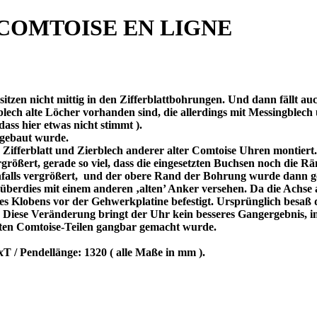
COMTOISE EN LIGNE
 sitzen nicht mittig in den Zifferblattbohrungen. Und dann fällt 
erblech alte Löcher vorhanden sind, die allerdings mit Messingblec
ass hier etwas nicht stimmt ).
ngebaut wurde.
 Zifferblatt und Zierblech anderer alter Comtoise Uhren montiert.
rößert, gerade so viel, dass die eingesetzten Buchsen noch die R
falls vergrößert,
und der obere Rand der Bohrung wurde dann ge
überdies mit einem anderen ‚alten’ Anker versehen. Da die Achse
es Klobens vor der Gehwerkplatine befestigt. Ursprünglich besaß 
 Diese Veränderung bringt der Uhr kein besseres Gangergebnis, i
lten Comtoise-Teilen gangbar gemacht wurde.
 / Pendellänge: 1320 ( alle Maße in mm ).