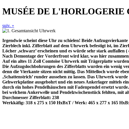
MUSÉE DE L'HORLOGERIE 
suiv. »
Irgendwie scheint diese Uhr zu schielen! Beide Aufzugsvierkante
Zierblech inkl. Zifferblatt auf dem Uhrwerk befestigt ist, im Zi
Löcher ‚schwarz’ erscheinen und es würde sehr stark auffallen ( d
Nach Demontage der Vorderfront wird klar, was hier zusamme
Auf ein altes 11 Zoll Comtoise Uhrwerk mit Trägerplatte wurden
Die Aufzugslochbohrungen des Zifferblatts wurden ein wenig verg
denn die Vierkante sitzen nicht mittig. Das Mittelloch wurde eben
‚Schattenstrich’ runder aussehen zu lassen. Das Uhrwerk wurde 
Gehwerkplatine ausgebohrt und ein neues Ankerlager mittels ein
durch ein hohes Pendelhäuschen mit Fadenpendel ersetzt wurde.
bei welchem Ankerwelle und Pendelzwischenstück fehlten, mit a
Durchmesser Zifferblatt: 238
Werkkäfig: 318 x 275 x 150 HxBxT / Werk: 465 x 277 x 165 HxBxT