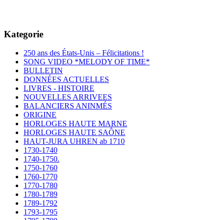
Kategorie
250 ans des États-Unis – Félicitations !
SONG VIDEO *MELODY OF TIME*
BULLETIN
DONNÉES ACTUELLES
LIVRES - HISTOIRE
NOUVELLES ARRIVEES
BALANCIERS ANINMÉS
ORIGINE
HORLOGES HAUTE MARNE
HORLOGES HAUTE SAÔNE
HAUT-JURA UHREN ab 1710
1730-1740
1740-1750.
1750-1760
1760-1770
1770-1780
1780-1789
1789-1792
1793-1795