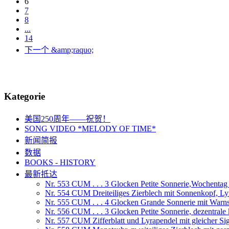
6
7
8
...
14
下一个 &amp;raquo;
Kategorie
美国250周年——祝贺！
SONG VIDEO *MELODY OF TIME*
新闻简报
数据
BOOKS - HISTORY
最新抵达
Nr. 553 CUM . . . 3 Glocken Petite Sonnerie,Wochenta
Nr. 554 CUM Dreiteiliges Zierblech mit Sonnenkopf, Ly
Nr. 555 CUM . . . 4 Glocken Grande Sonnerie mit War
Nr. 556 CUM . . . 3 Glocken Petite Sonnerie, dezentrale
Nr. 557 CUM Zifferblatt und Lyrapendel mit gleicher Si