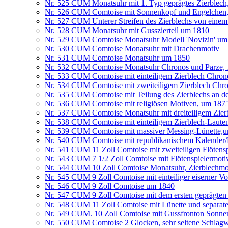
Nr. 525 CUM Monatsuhr mit 1. Typ geprägtes Zierblech
Nr. 526 CUM Comtoise mit Sonnenkopf und Engelchen, Zi
Nr. 527 CUM Unterer Streifen des Zierblechs von eine
Nr. 528 CUM Monatsuhr mit Gusszierteil um 1810
Nr. 529 CUM Comtoise Monatsuhr Modell 'Novizin' um
Nr. 530 CUM Comtoise Monatsuhr mit Drachenmotiv
Nr. 531 CUM Comtoise Monatsuhr um 1850
Nr. 532 CUM Comtoise Monatsuhr Chronos und Parze,
Nr. 533 CUM Comtoise mit einteiligem Zierblech Chron
Nr. 534 CUM Comtoise mit zweiteiligem Zierblech Chr
Nr. 535 CUM Comtoise mit Teilung des Zierblechs an d
Nr. 536 CUM Comtoise mit religiösen Motiven, um 187
Nr. 537 CUM Comtoise Monatsuhr mit dreiteiligem Zier
Nr. 538 CUM Comtoise mit einteiligem Zierblech-Lauten
Nr. 539 CUM Comtoise mit massiver Messing-Lünette,
Nr. 540 CUM Comtoise mit republikanischem Kalender
Nr. 541 CUM 11 Zoll Comtoise mit zweiteiligen Flötens
Nr. 543 CUM 7 1/2 Zoll Comtoise mit Flötenspielermot
Nr. 544 CUM 10 Zoll Comtoise Monatsuhr, Zierblechmo
Nr. 545 CUM 9 Zoll Comtoise mit einteiliger eiserner V
Nr. 546 CUM 9 Zoll Comtoise um 1840
Nr. 547 CUM 9 Zoll Comtoise mit dem ersten geprägten
Nr. 548 CUM 11 Zoll Comtoise mit Lünette und separat
Nr. 549 CUM. 10 Zoll Comtoise mit Gussfronton Sonnen
Nr. 550 CUM Comtoise 2 Glocken, sehr seltene Schlagw