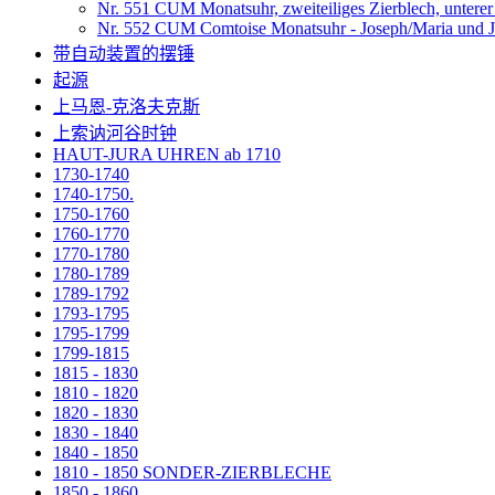
Nr. 551 CUM Monatsuhr, zweiteiliges Zierblech, untere
Nr. 552 CUM Comtoise Monatsuhr - Joseph/Maria und Jes
带自动装置的摆锤
起源
上马恩-克洛夫克斯
上索讷河谷时钟
HAUT-JURA UHREN ab 1710
1730-1740
1740-1750.
1750-1760
1760-1770
1770-1780
1780-1789
1789-1792
1793-1795
1795-1799
1799-1815
1815 - 1830
1810 - 1820
1820 - 1830
1830 - 1840
1840 - 1850
1810 - 1850 SONDER-ZIERBLECHE
1850 - 1860