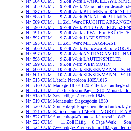
Nr. 584 CUM . . . 9 Zoll Werk EVANGILE AVE MAR
Nr. 585 CUM . . . 9 Zoll Werk Maria mit dem Jesuski
Nr. 587 CUM . . . 9 Zoll Werk BLUMEN u. ROCAIL
Nr. 588 CUM . . . 9 Zoll Werk POKAL mit BLUMEN
Nr. 589 CUM . . 11 Zoll Werk FRÜCHTE ARRANG
Nr. 590 CUM . . . 9 Zoll Werk PFLUG ÄHREN u.SE
Nr. 591 CUM . . . 9 Zoll Werk 2 PFAUE u. FRÜCH
Nr. 592 CUM . . . 9 Zoll Werk JAGDSZENE
Nr. 595 CUM . . 11 Zoll Werk MITTAGSRAST
Nr. 596 CUM . . . 9 Zoll Werk Francesco Barone 
Nr. 597 CUM . . . 9 Zoll Werk ANTRAG AM BRUN
Nr. 598 CUM . . . 9 Zoll Werk LAUTENSPIELER
Nr. 599 CUM . . . 9 Zoll Werk WEINMOTIV
Nr. 600 CUM . . 10 Zoll Werk SENSENMANN u.
Nr. 601 CUM . . 10 Zoll Werk SENSENMANN u.
Nr. 515 CUM L'ètoile Napoleon 1805/1815
Nr. 516 CUM Mariage 1810/1820 Zífferblatt aufliegend
Nr. 517 CUM 1.Zierblech von Paget 1810, Monatsläufer
Nr. 518 CUM Zweiteiliges Zierblech 1846
Nr. 519 CUM Monatsuhr, Siegesgöttin 1830
Nr. 520 CUM Sonnenkopf,Engelchen Stern fünfzackig r
Nr. 521 CUM Kartuschenuhr 1740/50 J.MORELLE
Nr. 522 CUM Sonnenkopf-Comtoise Jahreszahl 1842
Nr. 523 CUM - - - 11 Zoll Käfig - - 8 Tage Werk- - - S
Nr. 524 CUM Zweiteiliges Zierblech um 1825, an der Sic