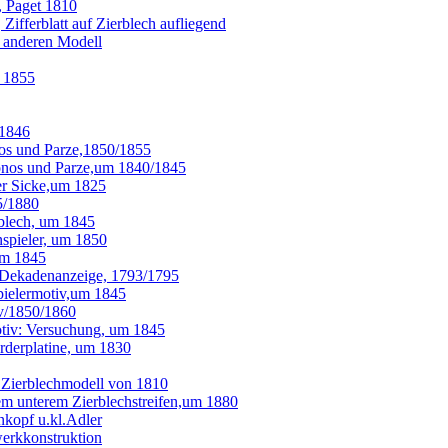
, Paget 1810
fferblatt auf Zierblech aufliegend
m anderen Modell
 1855
 1846
os und Parze,1850/1855
onos und Parze,um 1840/1845
er Sicke,um 1825
5/1880
blech, um 1845
spieler, um 1850
um 1845
/Dekadenanzeige, 1793/1795
pielermotiv,um 1845
iv/1850/1860
tiv: Versuchung, um 1845
orderplatine, um 1830
 Zierblechmodell von 1810
em unterem Zierblechstreifen,um 1880
kopf u.kl.Adler
erkkonstruktion