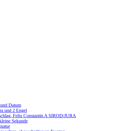
g und Datum
ra und 2 Engel
nschlag, Felix Constantin A SIROD/JURA
 kleine Sekunde
gnatur