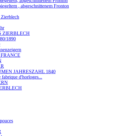
piegeltem, abgeschnittenem Fronton
piegeltem , abgeschnittenem Fronton
 Zierblech
uhr
S ZIERBLECH
880/1890
0
nnenzeigern
LA FRANCE
N
AR
BLUMEN JAHRESZAHL 1840
brique d'horloges...
DERN
 ZIERBLECH
 pouces
R