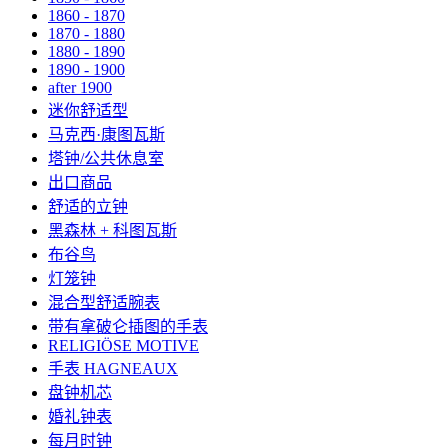
1860 - 1870
1870 - 1880
1880 - 1890
1890 - 1900
after 1900
迷你舒适型
马克西·康图瓦斯
塔钟/公共休息室
出口商品
舒适的立钟
黑森林 + 科图瓦斯
布谷鸟
灯笼钟
混合型舒适腕表
带有拿破仑插图的手表
RELIGIÖSE MOTIVE
手表 HAGNEAUX
盘钟机芯
婚礼钟表
每月时钟