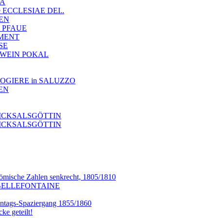
IA
nde ECCLESIAE DEI..
LEN
 2 PFAUE
EMENT
NSE
TE WEIN POKAL
OROLOGIERE in SALUZZO
NEN
SCHICKSALSGÖTTIN
SCHICKSALSGÖTTIN
ömische Zahlen senkrecht, 1805/1810
 A BELLEFONTAINE
onntags-Spaziergang 1855/1860
ke geteilt!