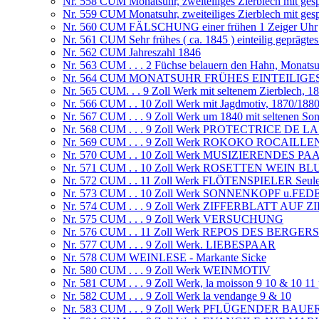
Nr. 558 CUM Monatsuhr, zweiteiliges Zierblech mit ges
Nr. 559 CUM Monatsuhr, zweiteiliges Zierblech mit ges
Nr. 560 CUM FÄLSCHUNG einer frühen 1 Zeiger Uhr
Nr. 561 CUM Sehr frühes ( ca. 1845 ) einteilig geprägtes
Nr. 562 CUM Jahreszahl 1846
Nr. 563 CUM . . . 2 Füchse belauern den Hahn, Monats
Nr. 564 CUM MONATSUHR FRÜHES EINTEILIGE
Nr. 565 CUM. . . 9 Zoll Werk mit seltenem Zierblech, 1
Nr. 566 CUM . . 10 Zoll Werk mit Jagdmotiv, 1870/188
Nr. 567 CUM . . . 9 Zoll Werk um 1840 mit seltenen So
Nr. 568 CUM . . . 9 Zoll Werk PROTECTRICE DE 
Nr. 569 CUM . . . 9 Zoll Werk ROKOKO ROCAILLE
Nr. 570 CUM . . 10 Zoll Werk MUSIZIERENDES PA
Nr. 571 CUM . . 10 Zoll Werk ROSETTEN WEIN 
Nr. 572 CUM . . 11 Zoll Werk FLÖTENSPIELER Seule fa
Nr. 573 CUM . . 10 Zoll Werk SONNENKOPF u.FE
Nr. 574 CUM . . . 9 Zoll Werk ZIFFERBLATT AUF
Nr. 575 CUM . . . 9 Zoll Werk VERSUCHUNG
Nr. 576 CUM . . 11 Zoll Werk REPOS DES BERGERS
Nr. 577 CUM . . . 9 Zoll Werk. LIEBESPAAR
Nr. 578 CUM WEINLESE - Markante Sicke
Nr. 580 CUM . . . 9 Zoll Werk WEINMOTIV
Nr. 581 CUM . . . 9 Zoll Werk, la moisson 9 10 & 10 11
Nr. 582 CUM . . . 9 Zoll Werk la vendange 9 & 10
Nr. 583 CUM . . . 9 Zoll Werk PFLÜGENDER BAUE