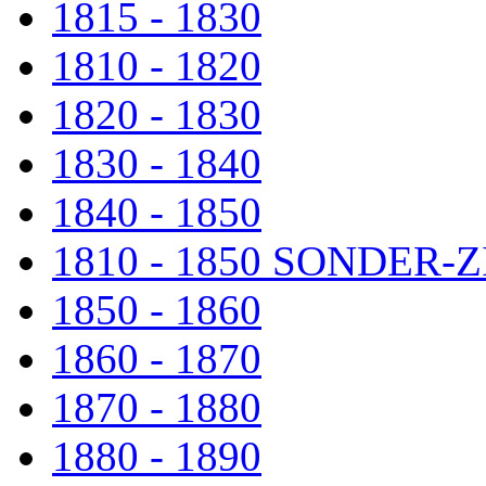
1815 - 1830
1810 - 1820
1820 - 1830
1830 - 1840
1840 - 1850
1810 - 1850 SONDER
1850 - 1860
1860 - 1870
1870 - 1880
1880 - 1890