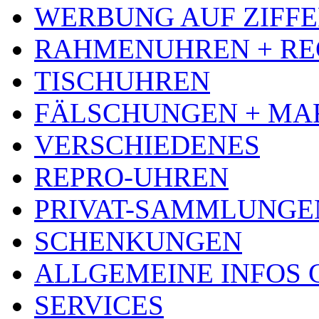
WERBUNG AUF ZIFF
RAHMENUHREN + RE
TISCHUHREN
FÄLSCHUNGEN + MA
VERSCHIEDENES
REPRO-UHREN
PRIVAT-SAMMLUNGE
SCHENKUNGEN
ALLGEMEINE INFOS
SERVICES