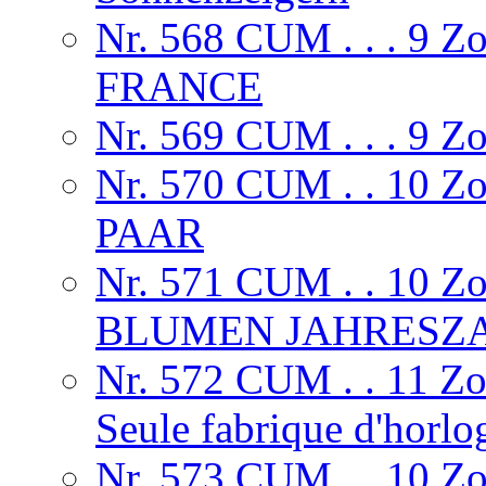
Nr. 568 CUM . . . 9
FRANCE
Nr. 569 CUM . . . 
Nr. 570 CUM . . 10
PAAR
Nr. 571 CUM . . 10
BLUMEN JAHRESZA
Nr. 572 CUM . . 11 
Seule fabrique d'horlog
Nr. 573 CUM . . 10