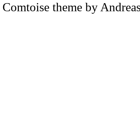
Comtoise theme by Andreas