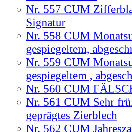
Nr. 557 CUM Zifferbla
Signatur
Nr. 558 CUM Monatsuhr
gespiegeltem, abgesch
Nr. 559 CUM Monatsuhr
gespiegeltem , abgesc
Nr. 560 CUM FÄLSCHU
Nr. 561 CUM Sehr frühe
geprägtes Zierblech
Nr. 562 CUM Jahresza