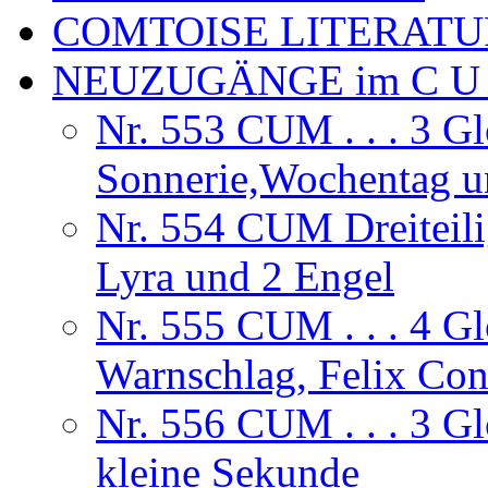
COMTOISE LITERATU
NEUZUGÄNGE im C U
Nr. 553 CUM . . . 3 Gl
Sonnerie,Wochentag 
Nr. 554 CUM Dreiteili
Lyra und 2 Engel
Nr. 555 CUM . . . 4 G
Warnschlag, Felix Co
Nr. 556 CUM . . . 3 Gl
kleine Sekunde