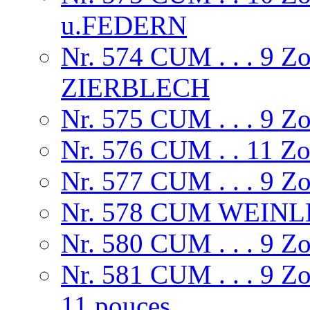
u.FEDERN
Nr. 574 CUM . . . 9
ZIERBLECH
Nr. 575 CUM . . . 9
Nr. 576 CUM . . 11
Nr. 577 CUM . . . 9 
Nr. 578 CUM WEINLE
Nr. 580 CUM . . . 9
Nr. 581 CUM . . . 9 Z
11 pouces