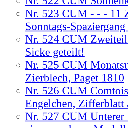
Nr. 522 CUM Sonnenko
Nr. 523 CUM - - - 11 Z
Sonntags-Spaziergang
Nr. 524 CUM Zweiteili
Sicke geteilt!
Nr. 525 CUM Monatsuh
Zierblech, Paget 1810
Nr. 526 CUM Comtois
Engelchen, Zifferblatt
Nr. 527 CUM Unterer S