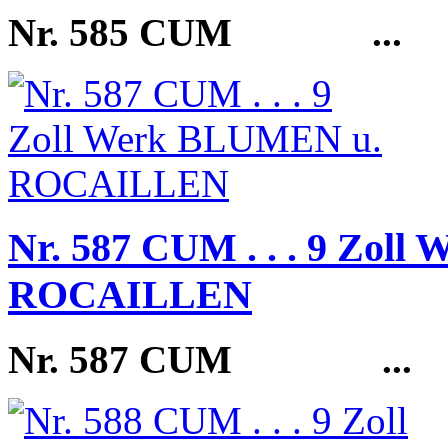
Nr. 585 CUM
...
Nr. 587 CUM . . . 9 Zol
ROCAILLEN
Nr. 587 CUM
...