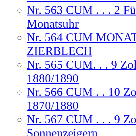
Nr. 563 CUM . . . 2 F
Monatsuhr
Nr. 564 CUM MONA
ZIERBLECH
Nr. 565 CUM. . . 9 Zol
1880/1890
Nr. 566 CUM . . 10 Zo
1870/1880
Nr. 567 CUM . . . 9 Z
Sonnenzeigern