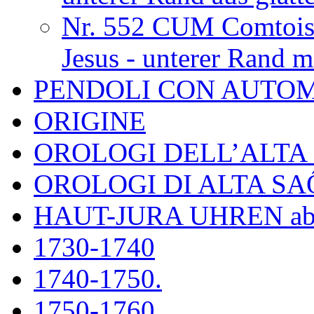
Nr. 552 CUM Comtoise
Jesus - unterer Rand m
PENDOLI CON AUTOM
ORIGINE
OROLOGI DELL’ALT
OROLOGI DI ALTA S
HAUT-JURA UHREN ab
1730-1740
1740-1750.
1750-1760