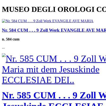
MUSEO DEGLI OROLOGI C
Nr. 584 CUM . . . 9 Zoll Werk EVANGILE AVE MA
n. 584 cum
...
Nr. 585 CUM . . . 9 Zoll