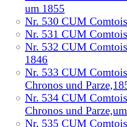
um 1855
Nr. 530 CUM Comtois
Nr. 531 CUM Comtois
Nr. 532 CUM Comtoise
1846
Nr. 533 CUM Comtoise 
Chronos und Parze,18
Nr. 534 CUM Comtoise
Chronos und Parze,u
Nr. 535 CUM Comtoise 