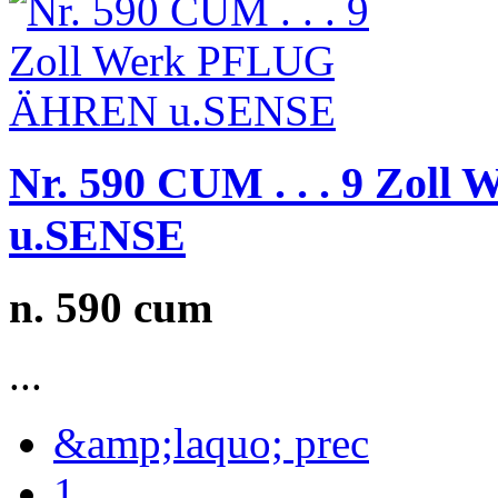
Nr. 590 CUM . . . 9 Zo
u.SENSE
n. 590 cum
...
&amp;laquo; prec
1