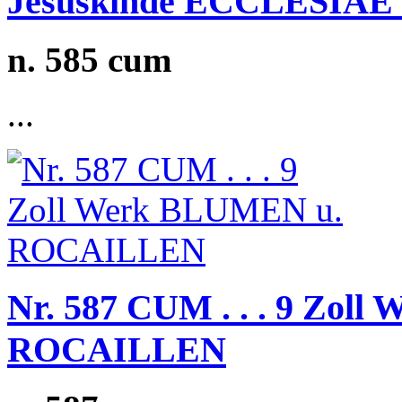
Jesuskinde ECCLESIAE 
n. 585 cum
...
Nr. 587 CUM . . . 9 Zol
ROCAILLEN