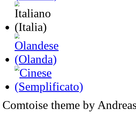
Comtoise theme by Andreas