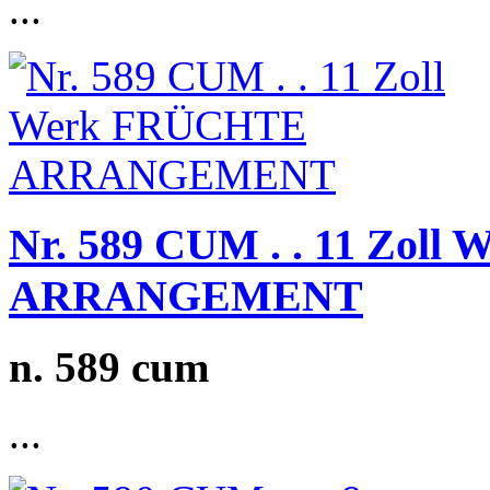
...
Nr. 589 CUM . . 11 Zol
ARRANGEMENT
n. 589 cum
...