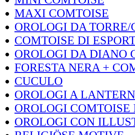
MAXI COMTOISE
OROLOGI DA TORRE/
COMTOISE DI ESPOR
OROLOGI DA DIANO 
FORESTA NERA + CO
CUCULO
OROLOGI A LANTER
OROLOGI COMTOISE 
OROLOGI CON ILLUS