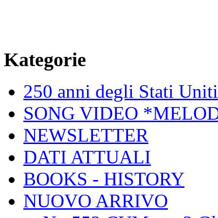
Kategorie
250 anni degli Stati Unit
SONG VIDEO *MELOD
NEWSLETTER
DATI ATTUALI
BOOKS - HISTORY
NUOVO ARRIVO