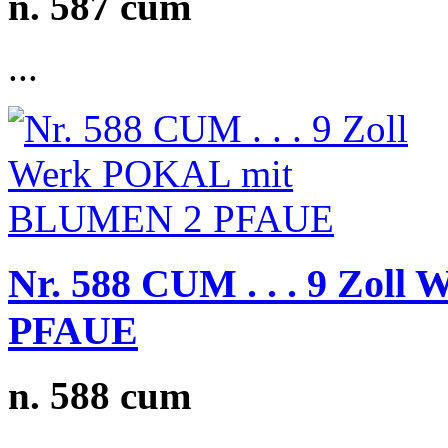
n. 587 cum
...
Nr. 588 CUM . . . 9 Zo
PFAUE
n. 588 cum