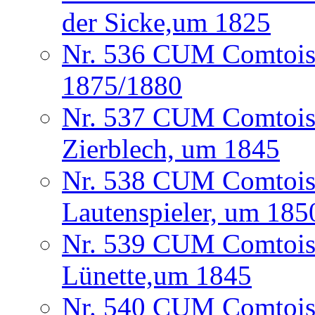
der Sicke,um 1825
Nr. 536 CUM Comtoise
1875/1880
Nr. 537 CUM Comtoise
Zierblech, um 1845
Nr. 538 CUM Comtoise 
Lautenspieler, um 185
Nr. 539 CUM Comtoise
Lünette,um 1845
Nr. 540 CUM Comtoise