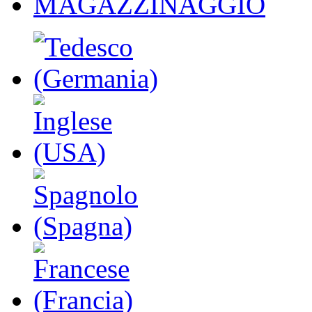
MAGAZZINAGGIO