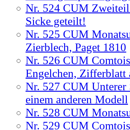
Nr. 524 CUM Zweiteili
Sicke geteilt!
Nr. 525 CUM Monatsuh
Zierblech, Paget 1810
Nr. 526 CUM Comtois
Engelchen, Zifferblatt
Nr. 527 CUM Unterer S
einem anderen Modell
Nr. 528 CUM Monatsuh
Nr. 529 CUM Comtoise