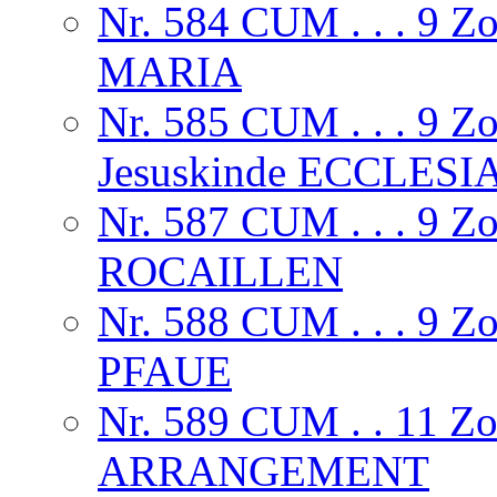
Nr. 584 CUM . . . 9
MARIA
Nr. 585 CUM . . . 9 Z
Jesuskinde ECCLESIA
Nr. 587 CUM . . . 9 
ROCAILLEN
Nr. 588 CUM . . . 9
PFAUE
Nr. 589 CUM . . 11 
ARRANGEMENT