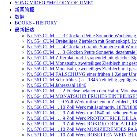
SONG VIDEO *MELODY OF TIME*
新闻简报
数据
BOOKS - HISTORY
最新抵达
Nr. 553 CUM . . . 3 Glocken Petite Sonnerie,Wochenta
Nr. 554 CUM Dreiteiliges Zierblech mit Sonnenkopf, Ly
Nr. 555 CUM . . . 4 Glocken Grande Sonnerie mit War
Nr. 556 CUM . . . 3 Glocken Petite Sonnerie, dezentrale
Nr. 557 CUM Zifferblatt und Lyrapendel mit gleicher Si
Nr. 558 CUM Monatsuhr, zweiteiliges Zierblech mit ges
Nr. 559 CUM Monatsuhr, zweiteiliges Zierblech mit ges
Nr. 560 CUM FÄLSCHUNG einer frühen 1 Zeiger Uhr
Nr. 561 CUM Sehr frühes ( ca. 1845 ) einteilig geprägtes
Nr. 562 CUM Jahreszahl 1846
Nr. 563 CUM . . . 2 Füchse belauern den Hahn, Monats
Nr. 564 CUM MONATSUHR FRÜHES EINTEILIGE
Nr. 565 CUM. . . 9 Zoll Werk mit seltenem Zierblech, 1
Nr. 566 CUM . . 10 Zoll Werk mit Jagdmotiv, 1870/188
Nr. 567 CUM . . . 9 Zoll Werk um 1840 mit seltenen So
Nr. 568 CUM . . . 9 Zoll Werk PROTECTRICE DE 
Nr. 569 CUM . . . 9 Zoll Werk ROKOKO ROCAILLE
Nr. 570 CUM . . 10 Zoll Werk MUSIZIERENDES PA
Nr. 571 CUM . . 10 Zoll Werk ROSETTEN WEIN 