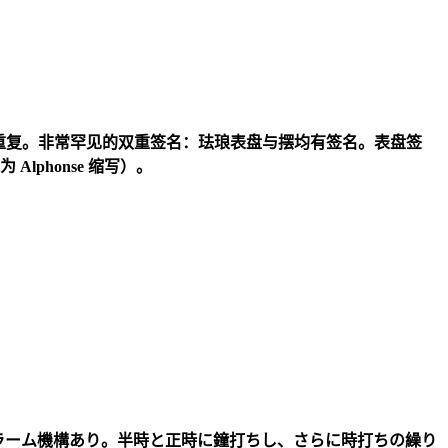
重复。非常罕见的双重签名：珐琅表盘与摆均有签名。表盘签
为
Alphonse
缩写）。
ラーム機構あり。半時と正時に鐘打ちし、さらに時打ちの繰り