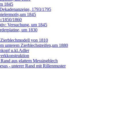
um 1845
/Dekadenanzeige, 1793/1795
pielermotiv,um 1845
iv/1850/1860
tiv: Versuchung, um 1845
orderplatine, um 1830
 Zierblechmodell von 1810
em unterem Zierblechstreifen,um 1880
kopf u.kl.Adler
erkkonstruktion
r Rand aus glattem Messingblech
us - unterer Rand mit Rillenmuster