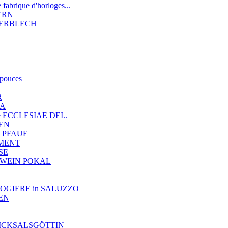
brique d'horloges...
DERN
 ZIERBLECH
 pouces
R
IA
nde ECCLESIAE DEI..
LEN
 2 PFAUE
EMENT
NSE
TE WEIN POKAL
OROLOGIERE in SALUZZO
NEN
SCHICKSALSGÖTTIN