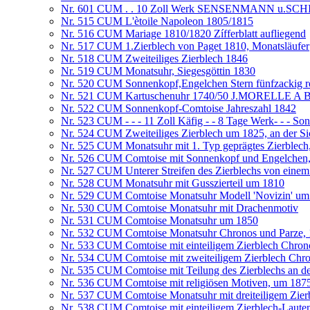
Nr. 601 CUM . . 10 Zoll Werk SENSENMANN u.
Nr. 515 CUM L'ètoile Napoleon 1805/1815
Nr. 516 CUM Mariage 1810/1820 Zífferblatt aufliegend
Nr. 517 CUM 1.Zierblech von Paget 1810, Monatsläufer
Nr. 518 CUM Zweiteiliges Zierblech 1846
Nr. 519 CUM Monatsuhr, Siegesgöttin 1830
Nr. 520 CUM Sonnenkopf,Engelchen Stern fünfzackig r
Nr. 521 CUM Kartuschenuhr 1740/50 J.MORELLE
Nr. 522 CUM Sonnenkopf-Comtoise Jahreszahl 1842
Nr. 523 CUM - - - 11 Zoll Käfig - - 8 Tage Werk- - - S
Nr. 524 CUM Zweiteiliges Zierblech um 1825, an der Sic
Nr. 525 CUM Monatsuhr mit 1. Typ geprägtes Zierblech
Nr. 526 CUM Comtoise mit Sonnenkopf und Engelchen, Zi
Nr. 527 CUM Unterer Streifen des Zierblechs von eine
Nr. 528 CUM Monatsuhr mit Gusszierteil um 1810
Nr. 529 CUM Comtoise Monatsuhr Modell 'Novizin' um
Nr. 530 CUM Comtoise Monatsuhr mit Drachenmotiv
Nr. 531 CUM Comtoise Monatsuhr um 1850
Nr. 532 CUM Comtoise Monatsuhr Chronos und Parze,
Nr. 533 CUM Comtoise mit einteiligem Zierblech Chron
Nr. 534 CUM Comtoise mit zweiteiligem Zierblech Chr
Nr. 535 CUM Comtoise mit Teilung des Zierblechs an d
Nr. 536 CUM Comtoise mit religiösen Motiven, um 187
Nr. 537 CUM Comtoise Monatsuhr mit dreiteiligem Zier
Nr. 538 CUM Comtoise mit einteiligem Zierblech-Lauten