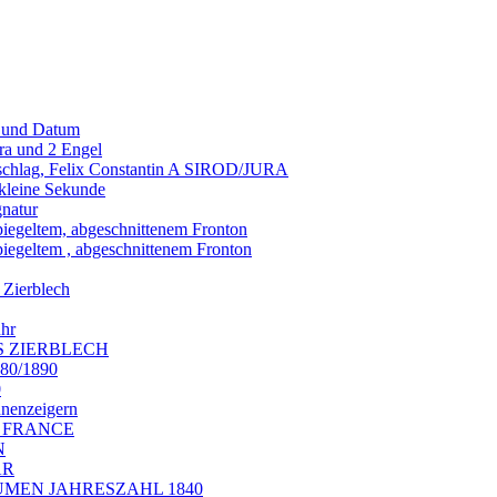
g und Datum
ra und 2 Engel
nschlag, Felix Constantin A SIROD/JURA
 kleine Sekunde
gnatur
piegeltem, abgeschnittenem Fronton
piegeltem , abgeschnittenem Fronton
 Zierblech
uhr
S ZIERBLECH
880/1890
0
nnenzeigern
LA FRANCE
N
AR
BLUMEN JAHRESZAHL 1840