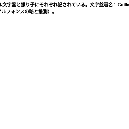
ル文字盤と振り子にそれぞれ記されている。文字盤署名：
Guill
アルフォンスの略と推測）。