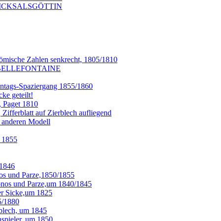
SCHICKSALSGÖTTIN
ömische Zahlen senkrecht, 1805/1810
 A BELLEFONTAINE
onntags-Spaziergang 1855/1860
ke geteilt!
, Paget 1810
fferblatt auf Zierblech aufliegend
m anderen Modell
 1855
 1846
os und Parze,1850/1855
onos und Parze,um 1840/1845
er Sicke,um 1825
5/1880
blech, um 1845
spieler, um 1850