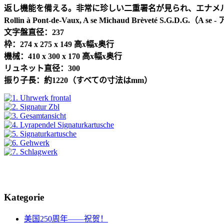
返し機能を備える。非常に珍しい二重署名が見られ、エナメ
Rollin à Pont-de-Vaux, A se Michaud Brèveté S.G.D.G.
（
A se -
文字盤直径：
237
枠：
274 x 275 x 149
高
x
幅
x
奥行
機械：
410 x 300 x 170
高
x
幅
x
奥行
リュネット直径：
300
振り子長：約
1220
（すべての寸法は
mm
）
Kategorie
美国250周年——祝贺！