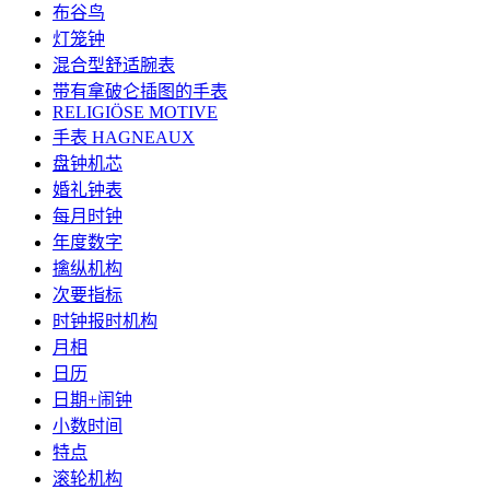
布谷鸟
灯笼钟
混合型舒适腕表
带有拿破仑插图的手表
RELIGIÖSE MOTIVE
手表 HAGNEAUX
盘钟机芯
婚礼钟表
每月时钟
年度数字
擒纵机构
次要指标
时钟报时机构
月相
日历
日期+闹钟
小数时间
特点
滚轮机构