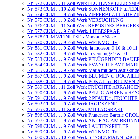
Nr. 572 CUM . . 11 Zoll Werk FLÖTENSPIELER Seule fa
Nr. 573 CUM . . 10 Zoll Werk SONNENKOPF u.FE
Nr. 574 CUM . . . 9 Zoll Werk ZIFFERBLATT AUF
Nr. 575 CUM . . . 9 Zoll Werk VERSUCHUNG
Nr. 576 CUM . . 11 Zoll Werk REPOS DES BERGERS
Nr. 577 CUM . . . 9 Zoll Werk. LIEBESPAAR
Nr. 578 CUM WEINLESE - Markante Sicke
Nr. 580 CUM . . . 9 Zoll Werk WEINMOTIV
Nr. 581 CUM . . . 9 Zoll Werk, la moisson 9 10 & 10 11
Nr. 582 CUM . . . 9 Zoll Werk la vendange 9 & 10
Nr. 583 CUM . . . 9 Zoll Werk PFLÜGENDER BAUE
Nr. 584 CUM . . . 9 Zoll Werk EVANGILE AVE MAR
Nr. 585 CUM . . . 9 Zoll Werk Maria mit dem Jesuski
Nr. 587 CUM . . . 9 Zoll Werk BLUMEN u. ROCAIL
Nr. 588 CUM . . . 9 Zoll Werk POKAL mit BLUMEN
Nr. 589 CUM . . 11 Zoll Werk FRÜCHTE ARRANG
Nr. 590 CUM . . . 9 Zoll Werk PFLUG ÄHREN u.SE
Nr. 591 CUM . . . 9 Zoll Werk 2 PFAUE u. FRÜCH
Nr. 592 CUM . . . 9 Zoll Werk JAGDSZENE
Nr. 595 CUM . . 11 Zoll Werk MITTAGSRAST
Nr. 596 CUM . . . 9 Zoll Werk Francesco Barone 
Nr. 597 CUM . . . 9 Zoll Werk ANTRAG AM BRUN
Nr. 598 CUM . . . 9 Zoll Werk LAUTENSPIELER
Nr. 599 CUM . . . 9 Zoll Werk WEINMOTIV
Nr. 600 CUM . . 10 Zoll Werk SENSENMANN u.