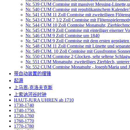
Nr. 539 CUM Comtoise mit massiver Messing-Lünette,
Nr. 540 CUM Comtoise mit republikanischem Kalender
Nr. 541 CUM 11 Zoll Comtoise mit zweiteiligen Flötens
Nr. 543 CUM 7 1/2 Zoll Comtoise mit Flötenspielermot
Nr. 544 CUM 10 Zoll Comtoise Monatsuhr, Zierblechmo
Nr. 545 CUM 9 Zoll Comtoise mit einteiliger eiserner V
Nr. 546 CUM 9 Zoll Comtoise um 1840
Nr. 547 CUM 9 Zoll Comtoise mit dem ersten geprägten
Nr. 548 CUM 11 Zoll Comtoise mit Lünette und separat
Nr. 549 CUM. 10 Zoll Comtoise mit Gussfronton Sonnen
Nr. 550 CUM Comtoise 2 Glocken, sehr seltene Schlagw
Nr. 551 CUM Monatsuhr, zweiteiliges Zierblech, untere
Nr. 552 CUM Comtoise Monatsuhr - Joseph/Maria und Jes
带自动装置的摆锤
起源
上马恩-克洛夫克斯
上索讷河谷时钟
HAUT-JURA UHREN ab 1710
1730-1740
1740-1750.
1750-1760
1760-1770
1770-1780