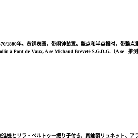
870/1880
年。黄铜表圈，带闹钟装置。整点和半点报时，带整点
Rollin à Pont-de-Vaux, A se Michaud Brèveté S.G.D.G.
（
A se -
推测
脱進機とリラ
・ベルトゥー振り子付き。真鍮製リュネット、ア