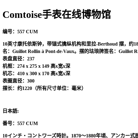
Comtoise手表在线博物馆
编号：
557 CUM
10
英寸康托依斯钟，带锚式擒纵机构和里拉
-Berthoud
摆，约
1
名：
Guillot Rollin à Pont-de-Vaux
。摆的珐琅牌签名：
Guillot 
表盘直径：
237
机框：
274 x 275 x 149
高
x
宽
x
深
机芯：
410 x 300 x 170
高
x
宽
x
深
表圈直径：
300
摆长：约
1220
（所有尺寸单位：毫米）
日本語
:
番号：
557 CUM
10
インチ
・コントワーズ時計。
1870
～
1880
年頃、アンカー式