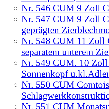
Nr. 546 CUM 9 Zoll 
Nr. 547 CUM 9 Zoll C
geprägten Zierblechm
Nr. 548 CUM 11 Zoll 
separatem unterem Zie
Nr. 549 CUM. 10 Zoll
Sonnenkopf u.kl.Adle
Nr. 550 CUM Comtoise 
Schlagwerkkonstrukti
Nr. 551 CUM Monatsuhr