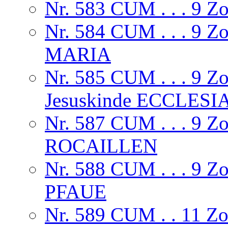
Nr. 583 CUM . . . 
Nr. 584 CUM . . . 9
MARIA
Nr. 585 CUM . . . 9 Z
Jesuskinde ECCLESIA
Nr. 587 CUM . . . 9 
ROCAILLEN
Nr. 588 CUM . . . 9
PFAUE
Nr. 589 CUM . . 11 