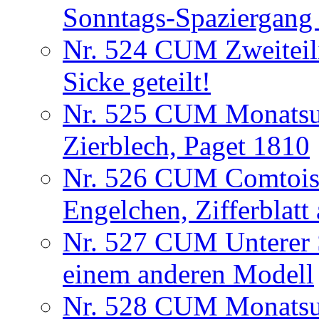
Sonntags-Spaziergang
Nr. 524 CUM Zweiteili
Sicke geteilt!
Nr. 525 CUM Monatsuh
Zierblech, Paget 1810
Nr. 526 CUM Comtois
Engelchen, Zifferblatt
Nr. 527 CUM Unterer S
einem anderen Modell
Nr. 528 CUM Monatsuh