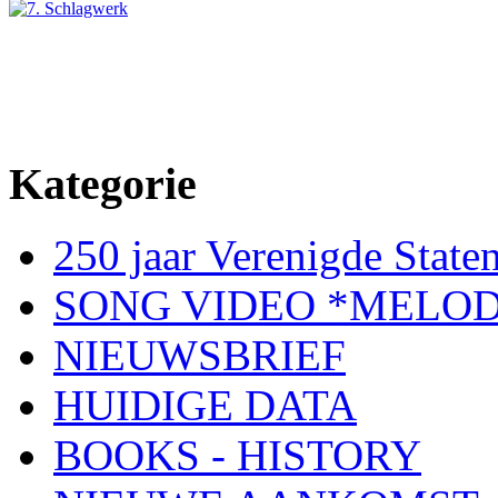
Kategorie
250 jaar Verenigde Staten
SONG VIDEO *MELOD
NIEUWSBRIEF
HUIDIGE DATA
BOOKS - HISTORY