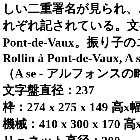
しい二重署名が見られ、
れぞれ記されている。文
Pont-de-Vaux
。振り子の
Rollin à Pont-de-Vaux, A
（
A se -
アルフォンスの
文字盤直径：
237
枠：
274 x 275 x 149
高
x
機械：
410 x 300 x 170
高