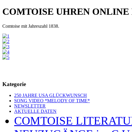
COMTOISE UHREN ONLINE
Comtoise mit Jahreszahl 1838.
Kategorie
250 JAHRE USA GLÜCKWUNSCH
SONG VIDEO *MELODY OF TIME*
NEWSLETTER
AKTUELLE DATEN
COMTOISE LITERATU