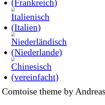
Comtoise theme by Andreas