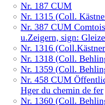
Nr. 187 CUM
Nr. 1315 (Coll. Kästne
Nr. 387 CUM Comtoise 
u.Zeigern, sign: Gleiz
Nr. 1316 (Coll.Kästner
Nr. 1318 (Coll. Behlin
Nr. 1359 (Coll. Behlin
Nr. 458 CUM Öffentli
Hger du chemin de fer
Nr. 1360 (Coll. Behlin