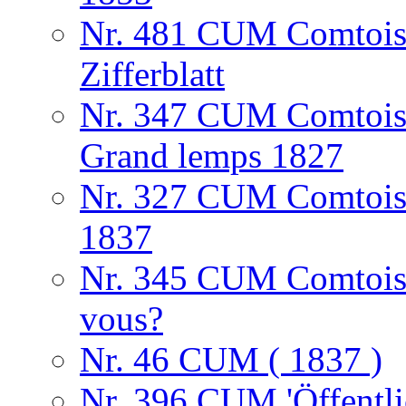
Nr. 481 CUM Comtoise
Zifferblatt
Nr. 347 CUM Comtoise
Grand lemps 1827
Nr. 327 CUM Comtoise
1837
Nr. 345 CUM Comtoise
vous?
Nr. 46 CUM ( 1837 )
Nr. 396 CUM 'Öffentli