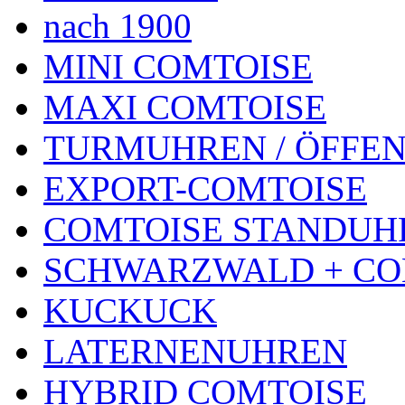
nach 1900
MINI COMTOISE
MAXI COMTOISE
TURMUHREN / ÖFFEN
EXPORT-COMTOISE
COMTOISE STANDUH
SCHWARZWALD + CO
KUCKUCK
LATERNENUHREN
HYBRID COMTOISE