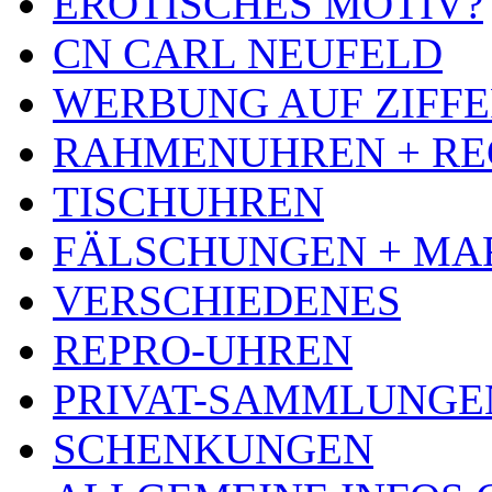
EROTISCHES MOTIV?
CN CARL NEUFELD
WERBUNG AUF ZIFF
RAHMENUHREN + RE
TISCHUHREN
FÄLSCHUNGEN + MA
VERSCHIEDENES
REPRO-UHREN
PRIVAT-SAMMLUNGE
SCHENKUNGEN