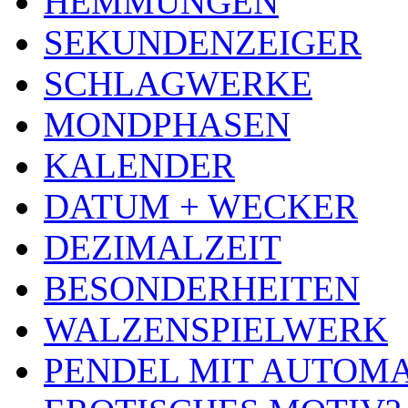
HEMMUNGEN
SEKUNDENZEIGER
SCHLAGWERKE
MONDPHASEN
KALENDER
DATUM + WECKER
DEZIMALZEIT
BESONDERHEITEN
WALZENSPIELWERK
PENDEL MIT AUTOM