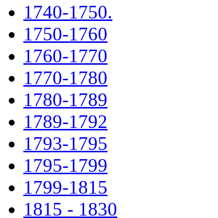
1740-1750.
1750-1760
1760-1770
1770-1780
1780-1789
1789-1792
1793-1795
1795-1799
1799-1815
1815 - 1830