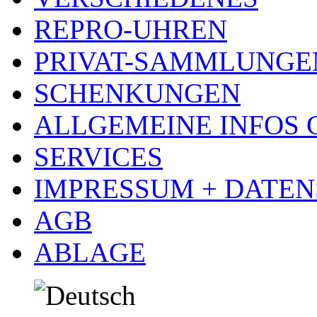
REPRO-UHREN
PRIVAT-SAMMLUNGE
SCHENKUNGEN
ALLGEMEINE INFOS
SERVICES
IMPRESSUM + DATE
AGB
ABLAGE