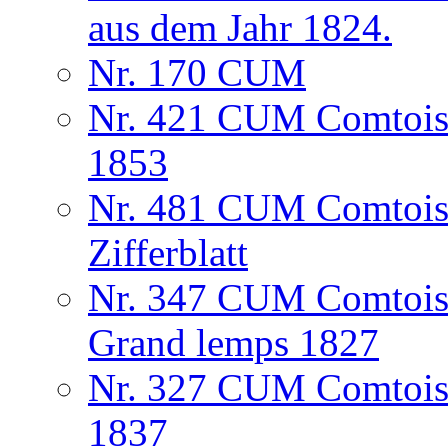
aus dem Jahr 1824.
Nr. 170 CUM
Nr. 421 CUM Comtoise
1853
Nr. 481 CUM Comtoise
Zifferblatt
Nr. 347 CUM Comtoise
Grand lemps 1827
Nr. 327 CUM Comtoise
1837