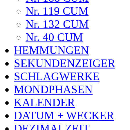
Nr. 119 CUM
Nr. 132 CUM
Nr. 40 CUM
HEMMUNGEN
SEKUNDENZEIGER
SCHLAGWERKE
MONDPHASEN
KALENDER
DATUM + WECKER
DEZIMALZEIT