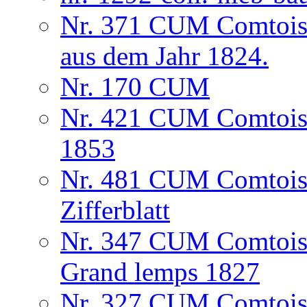
Nr. 371 CUM Comtois
aus dem Jahr 1824.
Nr. 170 CUM
Nr. 421 CUM Comtoise
1853
Nr. 481 CUM Comtoise
Zifferblatt
Nr. 347 CUM Comtoise
Grand lemps 1827
Nr. 327 CUM Comtoise