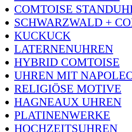
COMTOISE STANDUH
SCHWARZWALD + CO
KUCKUCK
LATERNENUHREN
HYBRID COMTOISE
UHREN MIT NAPOLE
RELIGIÖSE MOTIVE
HAGNEAUX UHREN
PLATINENWERKE
HOCHZEITSUHREN