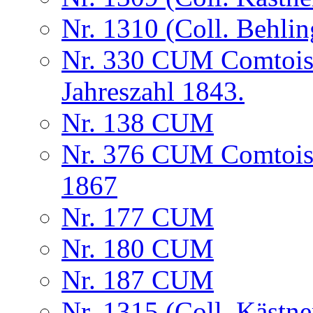
Nr. 1310 (Coll. Behlin
Nr. 330 CUM Comtois
Jahreszahl 1843.
Nr. 138 CUM
Nr. 376 CUM Comtoise
1867
Nr. 177 CUM
Nr. 180 CUM
Nr. 187 CUM
Nr. 1315 (Coll. Kästne