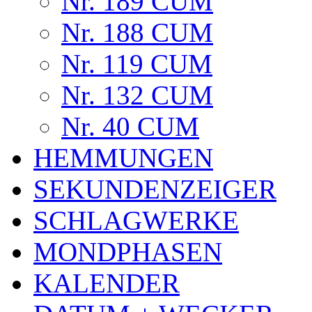
Nr. 189 CUM
Nr. 188 CUM
Nr. 119 CUM
Nr. 132 CUM
Nr. 40 CUM
HEMMUNGEN
SEKUNDENZEIGER
SCHLAGWERKE
MONDPHASEN
KALENDER