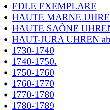
EDLE EXEMPLARE
HAUTE MARNE UHR
HAUTE SAÔNE UHRE
HAUT-JURA UHREN ab
1730-1740
1740-1750.
1750-1760
1760-1770
1770-1780
1780-1789