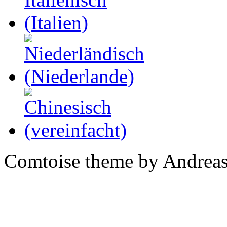
Comtoise theme by Andreas