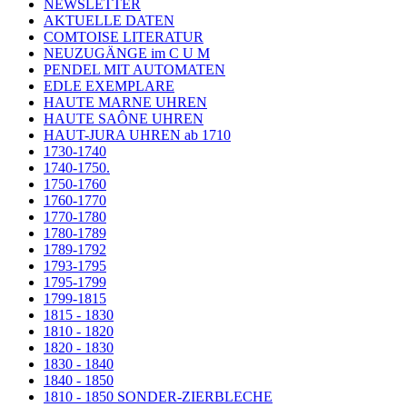
NEWSLETTER
AKTUELLE DATEN
COMTOISE LITERATUR
NEUZUGÄNGE im C U M
PENDEL MIT AUTOMATEN
EDLE EXEMPLARE
HAUTE MARNE UHREN
HAUTE SAÔNE UHREN
HAUT-JURA UHREN ab 1710
1730-1740
1740-1750.
1750-1760
1760-1770
1770-1780
1780-1789
1789-1792
1793-1795
1795-1799
1799-1815
1815 - 1830
1810 - 1820
1820 - 1830
1830 - 1840
1840 - 1850
1810 - 1850 SONDER-ZIERBLECHE