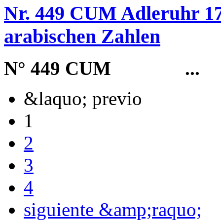
Nr. 449 CUM Adleruhr 179
arabischen Zahlen
N° 449 CUM
...
&laquo; previo
1
2
3
4
siguiente &amp;raquo;