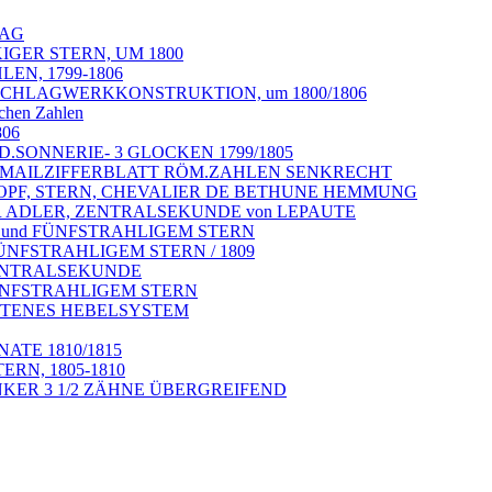
TAG
IGER STERN, UM 1800
EN, 1799-1806
 SCHLAGWERKKONSTRUKTION, um 1800/1806
schen Zahlen
06
D.SONNERIE- 3 GLOCKEN 1799/1805
, EMAILZIFFERBLATT RÖM.ZAHLEN SENKRECHT
 KOPF, STERN, CHEVALIER DE BETHUNE HEMMUNG
ER ADLER, ZENTRALSEKUNDE von LEPAUTE
R und FÜNFSTRAHLIGEM STERN
FÜNFSTRAHLIGEM STERN / 1809
ZENTRALSEKUNDE
FÜNFSTRAHLIGEM STERN
ELTENES HEBELSYSTEM
ATE 1810/1815
ERN, 1805-1810
ANKER 3 1/2 ZÄHNE ÜBERGREIFEND