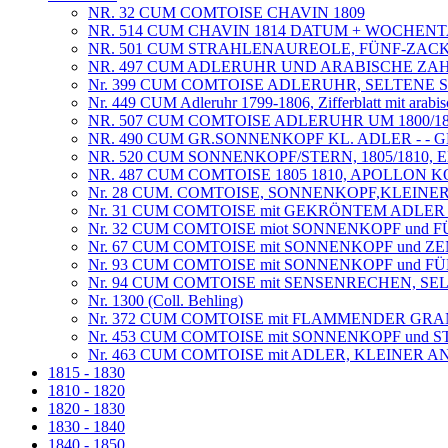
NR. 32 CUM COMTOISE CHAVIN 1809
NR. 514 CUM CHAVIN 1814 DATUM + WOCHEN
NR. 501 CUM STRAHLENAUREOLE, FÜNF-ZACK
NR. 497 CUM ADLERUHR UND ARABISCHE ZAHL
Nr. 399 CUM COMTOISE ADLERUHR, SELTENE
Nr. 449 CUM Adleruhr 1799-1806, Zifferblatt mit arabi
NR. 507 CUM COMTOISE ADLERUHR UM 1800/18
NR. 490 CUM GR.SONNENKOPF KL. ADLER - - G
NR. 520 CUM SONNENKOPF/STERN, 1805/1810
NR. 487 CUM COMTOISE 1805 1810, APOLLON
Nr. 28 CUM. COMTOISE, SONNENKOPF,KLEIN
Nr. 31 CUM COMTOISE mit GEKRÖNTEM ADLE
Nr. 32 CUM COMTOISE miot SONNENKOPF und 
Nr. 67 CUM COMTOISE mit SONNENKOPF und 
Nr. 93 CUM COMTOISE mit SONNENKOPF und 
Nr. 94 CUM COMTOISE mit SENSENRECHEN, S
Nr. 1300 (Coll. Behling)
Nr. 372 CUM COMTOISE mit FLAMMENDER GRAN
Nr. 453 CUM COMTOISE mit SONNENKOPF und ST
Nr. 463 CUM COMTOISE mit ADLER, KLEINER 
1815 - 1830
1810 - 1820
1820 - 1830
1830 - 1840
1840 - 1850