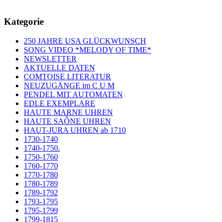
Kategorie
250 JAHRE USA GLÜCKWUNSCH
SONG VIDEO *MELODY OF TIME*
NEWSLETTER
AKTUELLE DATEN
COMTOISE LITERATUR
NEUZUGÄNGE im C U M
PENDEL MIT AUTOMATEN
EDLE EXEMPLARE
HAUTE MARNE UHREN
HAUTE SAÔNE UHREN
HAUT-JURA UHREN ab 1710
1730-1740
1740-1750.
1750-1760
1760-1770
1770-1780
1780-1789
1789-1792
1793-1795
1795-1799
1799-1815