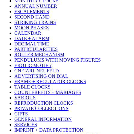
MONTHLY CLOCKS
ANNUAL NUMBER
ESCAPEMENTS
SECOND HAND
STRIKING TRAINS
MOON PHASES
CALENDAR
DATE + ALARM
DECIMAL TIME
PARTICIULARITIES
ROLLER MECHANISM
PENDULUMS WITH MOVING FIGURES
EROTIC MOTIF ?
CN CARL NEUFELD
ADVERTISING ON DIAL
FRAME + REGULATOR CLOCKS
TABLE CLOCKS
COUNTERFEITS + MARIAGES
VARIOUS
REPRODUCTION CLOCKS
PRIVATE COLLECTIONS
GIFTS
GENERAL INFORMATION
SERVICES
IMPRINT + DATA PROTECTION