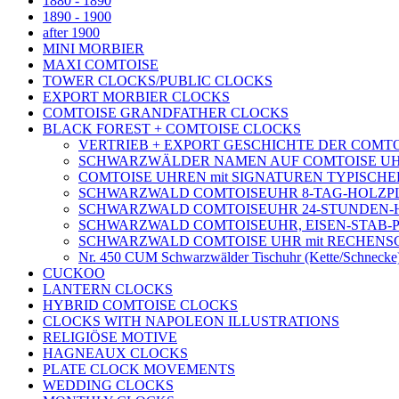
1880 - 1890
1890 - 1900
after 1900
MINI MORBIER
MAXI COMTOISE
TOWER CLOCKS/PUBLIC CLOCKS
EXPORT MORBIER CLOCKS
COMTOISE GRANDFATHER CLOCKS
BLACK FOREST + COMTOISE CLOCKS
VERTRIEB + EXPORT GESCHICHTE DER COMTOISE
SCHWARZWÄLDER NAMEN AUF COMTOISE UHREN Z
COMTOISE UHREN mit SIGNATUREN TYPISC
SCHWARZWALD COMTOISEUHR 8-TAG-HOLZP
SCHWARZWALD COMTOISEUHR 24-STUNDEN-
SCHWARZWALD COMTOISEUHR, EISEN-STAB-P
SCHWARZWALD COMTOISE UHR mit RECHEN
Nr. 450 CUM Schwarzwälder Tischuhr (Kette/Schnecke)
CUCKOO
LANTERN CLOCKS
HYBRID COMTOISE CLOCKS
CLOCKS WITH NAPOLEON ILLUSTRATIONS
RELIGIÖSE MOTIVE
HAGNEAUX CLOCKS
PLATE CLOCK MOVEMENTS
WEDDING CLOCKS