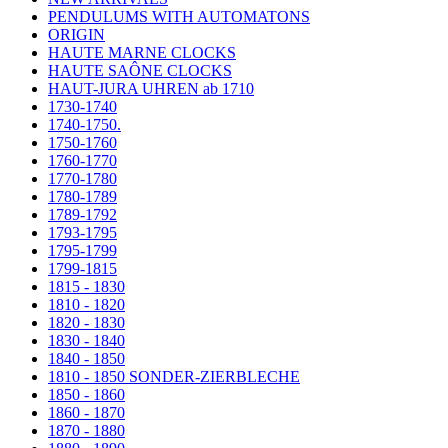
PENDULUMS WITH AUTOMATONS
ORIGIN
HAUTE MARNE CLOCKS
HAUTE SAÔNE CLOCKS
HAUT-JURA UHREN ab 1710
1730-1740
1740-1750.
1750-1760
1760-1770
1770-1780
1780-1789
1789-1792
1793-1795
1795-1799
1799-1815
1815 - 1830
1810 - 1820
1820 - 1830
1830 - 1840
1840 - 1850
1810 - 1850 SONDER-ZIERBLECHE
1850 - 1860
1860 - 1870
1870 - 1880