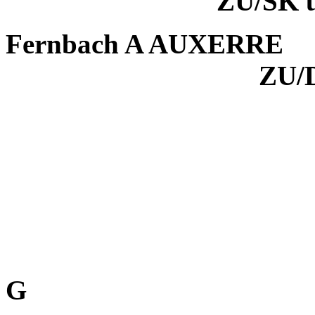
ZU/SK 
Fernbach A AUXERRE
ZU/
G