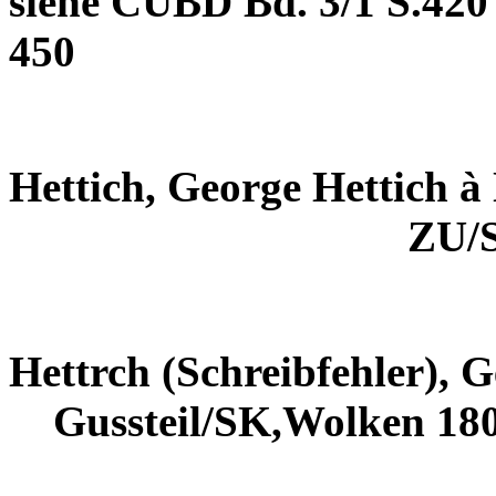
siehe CUBD Bd. 3/1 S.420
450
Hettich, George Hettich à
ZU/
Hettrch (Schreibfehler), 
Gussteil/SK,Wolken 18