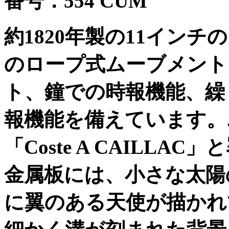
番号：
554 CUM
約
1820
年製の
11
インチの
のロープ式ムーブメント
ト、鐘での時報機能、繰
報機能を備えています。
「
Coste A CAILLAC
」と
金属板には、小さな太陽
に翼のある天使が描かれ