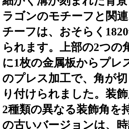
細かく溝が刻まれた背景
ラゴンのモチーフと関連
チーフは、おそらく
1820
られます。上部の
2
つの
に
1
枚の金属板からプレ
のプレス加工で、角が切
り付けられました。装飾
2
種類の異なる装飾角を
の古いバージョンは、時