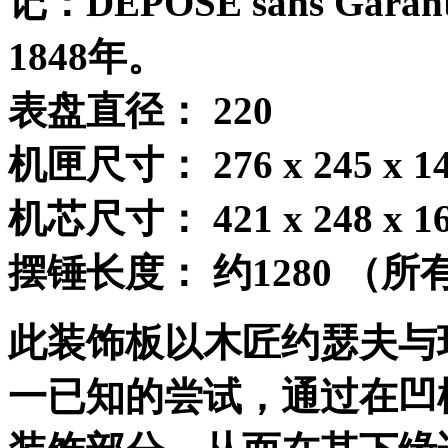
记：
DEPOSE sans Garant
1848
年。
表盘直径：
220
机匣尺寸：
276 x 245 x 1
机芯尺寸：
421 x 248 x 1
摆锤长度：
约
1280
（所
此装饰板以木匠约瑟夫与
一已知的尝试，通过在凹