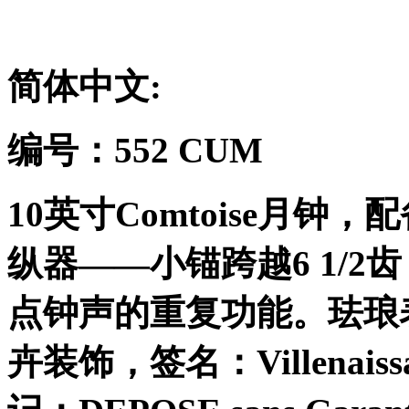
简体中文
:
编号：
552 CUM
10
英寸
Comtoise
月钟，配
纵器
——
小锚跨越
6 1/2
齿
点钟声的重复功能。珐琅
卉装饰，签名：
Villenais