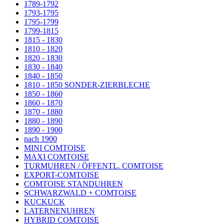
1789-1792
1793-1795
1795-1799
1799-1815
1815 - 1830
1810 - 1820
1820 - 1830
1830 - 1840
1840 - 1850
1810 - 1850 SONDER-ZIERBLECHE
1850 - 1860
1860 - 1870
1870 - 1880
1880 - 1890
1890 - 1900
nach 1900
MINI COMTOISE
MAXI COMTOISE
TURMUHREN / ÖFFENTL. COMTOISE
EXPORT-COMTOISE
COMTOISE STANDUHREN
SCHWARZWALD + COMTOISE
KUCKUCK
LATERNENUHREN
HYBRID COMTOISE