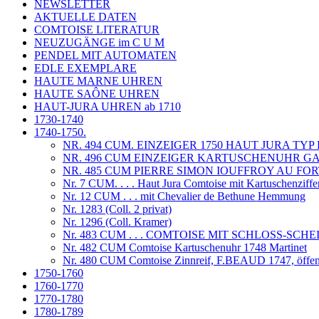
NEWSLETTER
AKTUELLE DATEN
COMTOISE LITERATUR
NEUZUGÄNGE im C U M
PENDEL MIT AUTOMATEN
EDLE EXEMPLARE
HAUTE MARNE UHREN
HAUTE SAÔNE UHREN
HAUT-JURA UHREN ab 1710
1730-1740
1740-1750.
NR. 494 CUM. EINZEIGER 1750 HAUT JURA T
NR. 496 CUM EINZEIGER KARTUSCHENUHR GAB
NR. 485 CUM PIERRE SIMON IOUFFROY AU FOR
Nr. 7 CUM. . . . Haut Jura Comtoise mit Kartuschenziffe
Nr. 12 CUM . . . mit Chevalier de Bethune Hemmung
Nr. 1283 (Coll. 2 privat)
Nr. 1296 (Coll. Kramer)
Nr. 483 CUM . . . COMTOISE MIT SCHLOSS-S
Nr. 482 CUM Comtoise Kartuschenuhr 1748 Martinet
Nr. 480 CUM Comtoise Zinnreif, F.BEAUD 1747, öffent
1750-1760
1760-1770
1770-1780
1780-1789