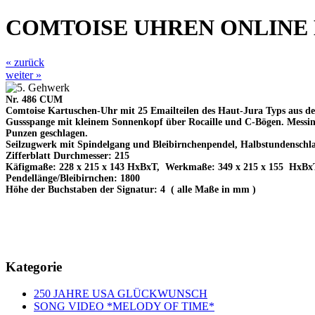
COMTOISE UHREN ONLINE
« zurück
weiter »
Nr. 486 CUM
Comtoise Kartuschen-Uhr mit 25 Emailteilen des Haut-Jura Typs aus d
Gussspange mit kleinem Sonnenkopf über Rocaille und C-Bögen. Me
Punzen geschlagen.
Seilzugwerk mit Spindelgang und Bleibirnchenpendel, Halbstundenschlag
Zifferblatt Durchmesser: 215
Käfigmaße: 228 x 215 x 143 HxBxT, Werkmaße: 349 x 215 x 155 HxBx
Pendellänge/Bleibirnchen: 1800
Höhe der Buchstaben der Signatur: 4 ( alle Maße in mm )
Kategorie
250 JAHRE USA GLÜCKWUNSCH
SONG VIDEO *MELODY OF TIME*