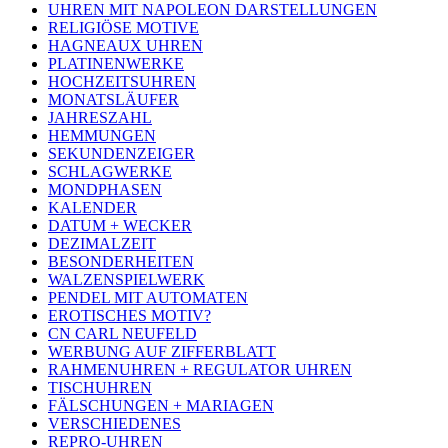
UHREN MIT NAPOLEON DARSTELLUNGEN
RELIGIÖSE MOTIVE
HAGNEAUX UHREN
PLATINENWERKE
HOCHZEITSUHREN
MONATSLÄUFER
JAHRESZAHL
HEMMUNGEN
SEKUNDENZEIGER
SCHLAGWERKE
MONDPHASEN
KALENDER
DATUM + WECKER
DEZIMALZEIT
BESONDERHEITEN
WALZENSPIELWERK
PENDEL MIT AUTOMATEN
EROTISCHES MOTIV?
CN CARL NEUFELD
WERBUNG AUF ZIFFERBLATT
RAHMENUHREN + REGULATOR UHREN
TISCHUHREN
FÄLSCHUNGEN + MARIAGEN
VERSCHIEDENES
REPRO-UHREN