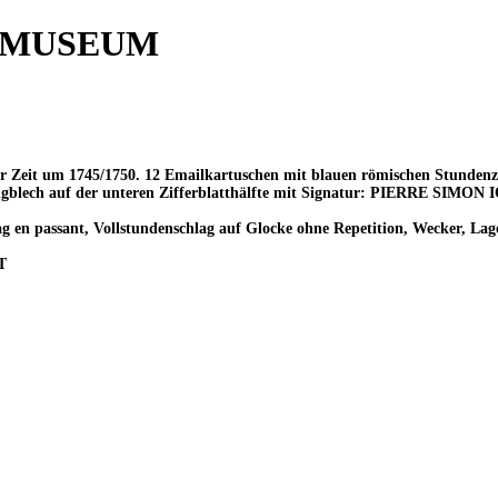
 MUSEUM
er Zeit um 1745/1750. 12 Emailkartuschen mit blauen römischen Stunden
ssingblech auf der unteren Zifferblatthälfte mit Signatur: PIERRE
 en passant, Vollstundenschlag auf Glocke ohne Repetition, Wecker, Lage
T