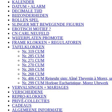
KALENDER
DATUM + ALARM
DECIMALE TIJD
BIJZONDERHEDEN
ROLLEN SPEL
SLINGER MET BEWEGENDE FIGUREN
EROTISCH MOTIEF ?
CN CARL NEUFELD
WIJZERPLATEN PROMOTIE
FRAME KLOKKEN + REGULATOREN
TAFELKLOKKEN
Nr. 319 CUM
Nr. 285 CUM
Nr. 271 CUM
Nr. 270 CUM
Nr. 269 CUM
Nr. 268 CUM
Nr. 406 CUM Reiseuhr sign: Aîmé Thevenin à Morez, 
Nr. 299 CUM Horloge Eucharistique, Morez Uhrwerk
VERVALSINGEN + MARIAGES
VERSCHEIDENE
REPRO-KLOKKEN
PRIVÉ-COLLECTIES
CADEAUS
ALGEMEENE INFORMATIE