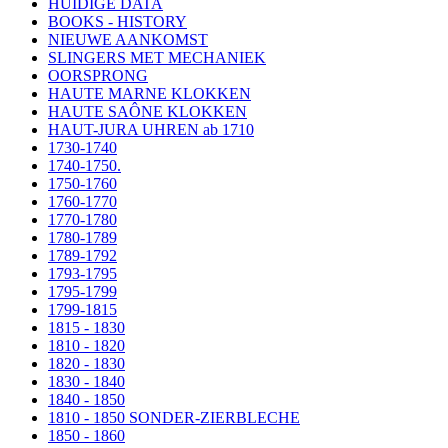
HUIDIGE DATA
BOOKS - HISTORY
NIEUWE AANKOMST
SLINGERS MET MECHANIEK
OORSPRONG
HAUTE MARNE KLOKKEN
HAUTE SAÔNE KLOKKEN
HAUT-JURA UHREN ab 1710
1730-1740
1740-1750.
1750-1760
1760-1770
1770-1780
1780-1789
1789-1792
1793-1795
1795-1799
1799-1815
1815 - 1830
1810 - 1820
1820 - 1830
1830 - 1840
1840 - 1850
1810 - 1850 SONDER-ZIERBLECHE
1850 - 1860