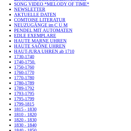
SONG VIDEO *MELODY OF TIME*
NEWSLETTER
AKTUELLE DATEN
COMTOISE LITERATUR
NEUZUGÄNGE im C U M
PENDEL MIT AUTOMATEN
EDLE EXEMPLARE
HAUTE MARNE UHREN
HAUTE SAÔNE UHREN
HAUT-JURA UHREN ab 1710
1730-1740
1740-1750.
1750-1760
1760-1770
1770-1780
1780-1789
1789-1792
1793-1795
1795-1799
1799-1815
1815 - 1830
1810 - 1820
1820 - 1830
1830 - 1840
1840 - 1850