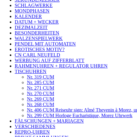
SCHLAGWERKE
MONDPHASEN
KALENDER
DATUM + WECKER
DEZIMALZEIT
BESONDERHEITEN
WALZENSPIELWERK
PENDEL MIT AUTOMATEN
EROTISCHES MOTIV?
CN CARL NEUFELD
WERBUNG AUF ZIFFERBLATT
RAHMENUHREN + REGULATOR UHREN
TISCHUHREN
Nr. 319 CUM
Nr. 285 CUM
Nr. 271 CUM
Nr. 270 CUM
Nr. 269 CUM
Nr. 268 CUM
Nr. 406 CUM Reiseuhr sign: Aîmé Thevenin à Morez, 
Nr. 299 CUM Horloge Eucharistique, Morez Uhrwerk
FÄLSCHUNGEN + MARIAGEN
VERSCHIEDENES
REPRO-UHREN