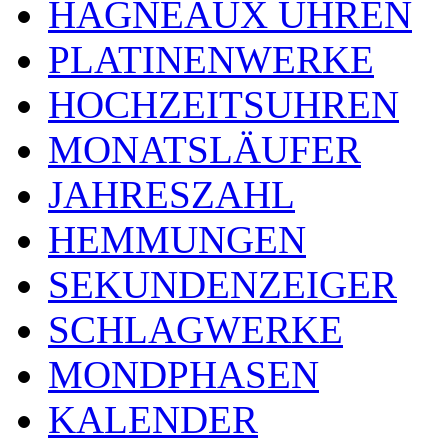
HAGNEAUX UHREN
PLATINENWERKE
HOCHZEITSUHREN
MONATSLÄUFER
JAHRESZAHL
HEMMUNGEN
SEKUNDENZEIGER
SCHLAGWERKE
MONDPHASEN
KALENDER