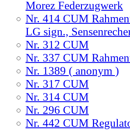
Morez Federzugwerk
Nr. 414 CUM Rahmenu
LG sign., Sensenrech
Nr. 312 CUM
Nr. 337 CUM Rahmenu
Nr. 1389 ( anonym )
Nr. 317 CUM
Nr. 314 CUM
Nr. 296 CUM
Nr. 442 CUM Regulato