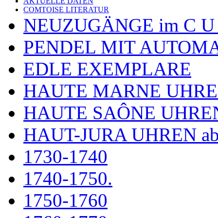
AKTUELLE DATEN
COMTOISE LITERATUR
NEUZUGÄNGE im C U
PENDEL MIT AUTOM
EDLE EXEMPLARE
HAUTE MARNE UHR
HAUTE SAÔNE UHRE
HAUT-JURA UHREN ab
1730-1740
1740-1750.
1750-1760