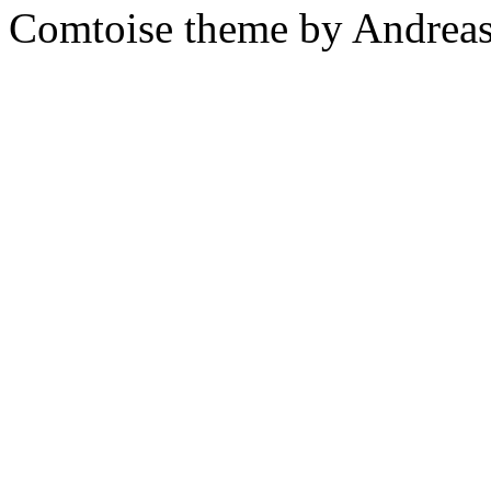
Comtoise theme by Andreas