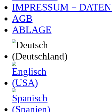
IMPRESSUM + DATE
AGB
ABLAGE