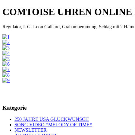
COMTOISE UHREN ONLINE
Regulator, L G Leon Gaillard, Grahamhemmung, Schlag mit 2 Hämm
Kategorie
250 JAHRE USA GLÜCKWUNSCH
SONG VIDEO *MELODY OF TIME*
NEWSLETTER