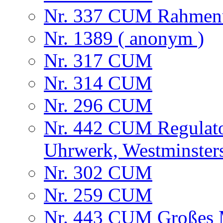
Nr. 337 CUM Rahmenu
Nr. 1389 ( anonym )
Nr. 317 CUM
Nr. 314 CUM
Nr. 296 CUM
Nr. 442 CUM Regulato
Uhrwerk, Westminster
Nr. 302 CUM
Nr. 259 CUM
Nr. 443 CUM Großes M