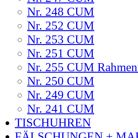
Nr. 248 CUM
Nr. 252 CUM
Nr. 253 CUM
Nr. 251 CUM
Nr. 255 CUM Rahmenu
Nr. 250 CUM
Nr. 249 CUM
Nr. 241 CUM
TISCHUHREN
FÄLSCHUNGEN + MA