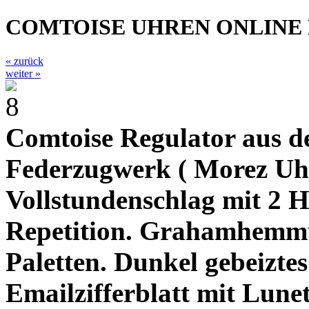
COMTOISE UHREN ONLINE
« zurück
weiter »
Comtoise Regulator aus de
Federzugwerk ( Morez Uh
Vollstundenschlag mit 2 
Repetition.
Grahamhemmun
Paletten. Dunkel gebeiztes
Emailzifferblatt mit Lune