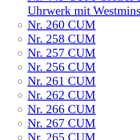
Uhrwerk mit Westmins
Nr. 260 CUM
Nr. 258 CUM
Nr. 257 CUM
Nr. 256 CUM
Nr. 261 CUM
Nr. 262 CUM
Nr. 266 CUM
Nr. 267 CUM
Nr. 265 CUM