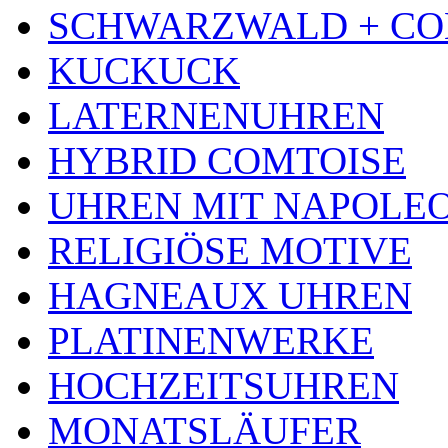
SCHWARZWALD + CO
KUCKUCK
LATERNENUHREN
HYBRID COMTOISE
UHREN MIT NAPOLE
RELIGIÖSE MOTIVE
HAGNEAUX UHREN
PLATINENWERKE
HOCHZEITSUHREN
MONATSLÄUFER