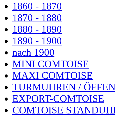
1860 - 1870
1870 - 1880
1880 - 1890
1890 - 1900
nach 1900
MINI COMTOISE
MAXI COMTOISE
TURMUHREN / ÖFFEN
EXPORT-COMTOISE
COMTOISE STANDUH