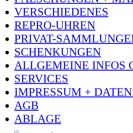
VERSCHIEDENES
REPRO-UHREN
PRIVAT-SAMMLUNGE
SCHENKUNGEN
ALLGEMEINE INFOS
SERVICES
IMPRESSUM + DATE
AGB
ABLAGE