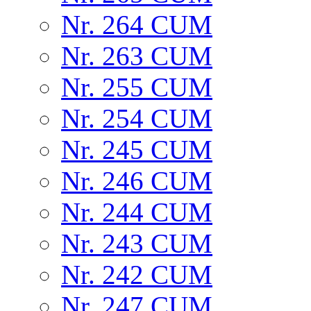
Nr. 264 CUM
Nr. 263 CUM
Nr. 255 CUM
Nr. 254 CUM
Nr. 245 CUM
Nr. 246 CUM
Nr. 244 CUM
Nr. 243 CUM
Nr. 242 CUM
Nr. 247 CUM